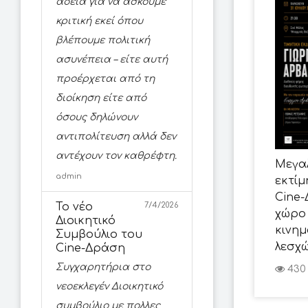
άδεια για να ασκούμε
κριτική εκεί όπου
βλέπουμε πολιτική
ασυνέπεια – είτε αυτή
προέρχεται από τη
διοίκηση είτε από
όσους δηλώνουν
αντιπολίτευση αλλά δεν
αντέχουν τον καθρέφτη.
Μεγα
admin
εκτίμ
Cine
Το νέο
7/4/2026
χώρο
Διοικητικό
κινη
Συμβούλιο του
λεσχ
Cine-Δράση
Συγχαρητήρια στο
430
νεοεκλεγέν Διοικητικό
συμβούλιο με πολλες