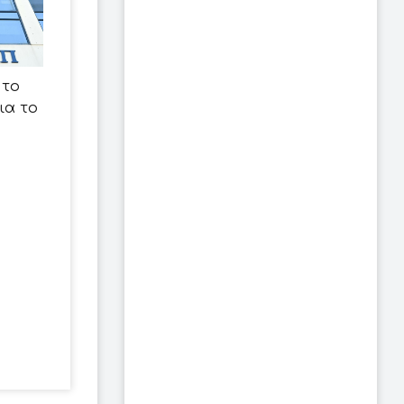
 το
ια το