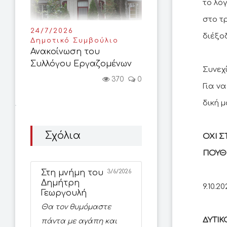
το λό
στο τ
24/7/2026
διέξο
Δημοτικό Συμβούλιο
Ανακοίνωση του
Συλλόγου Εργαζομένων
Συνεχ
370
0
Για ν
δική 
Σχόλια
ΟΧΙ Σ
ΠΟΥΘ
Στη μνήμη του
3/6/2026
Δημήτρη
9.10.2
Γεωργουλή
Θα τον θυμόμαστε
ΔΥΤΙ
πάντα με αγάπη και