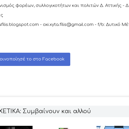
νισμός φορέων, συλλογικοτήτων και πολιτών Δ. Αττικής - Δ
ας
afilis.blogspot.com - oxi.xyta.filis@gmail.com - f/b: Δυτικό 
οινοποίησέ το στο Facebook
ΧΕΤΙΚΑ: Συμβαίνουν και αλλού