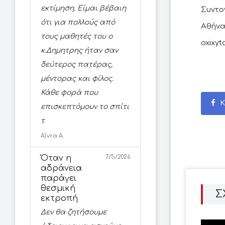
εκτίμηση. Είμαι βέβαιη
Συντο
ότι για πολλούς από
Αθήν
τους μαθητές του ο
oxixyt
κ.Δημητρης ήταν σαν
δεύτερος πατέρας,
μέντορας και φίλος.
Κάθε φορά που
Κ
επισκεπτόμουν το σπίτι
τ
Αΐντα Α.
Όταν η
7/5/2026
αδράνεια
παράγει
θεσμική
Σ
εκτροπή
Δεν θα ζητήσουμε