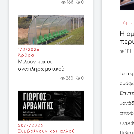
168
0
Πέμπτ
H ο
περι
1/8/2026
1111
Άρθρα
Μιλούν και οι
αναπληρωματικοί;
Το πε
283
0
ομόφω
Επιπτ
μονάδ
αποφά
περιφ
30/7/2026
Συμβαίνουν και αλλού
Πελοπ