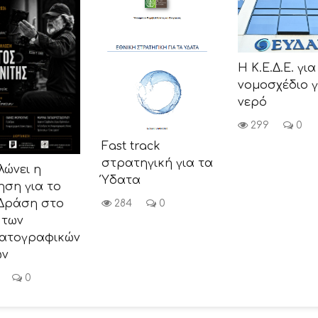
Η Κ.Ε.Δ.Ε. για
νομοσχέδιο γ
νερό
299
0
Fast track
στρατηγική για τα
λώνει η
Ύδατα
ηση για το
-Δράση στο
284
0
 των
ματογραφικών
ών
0