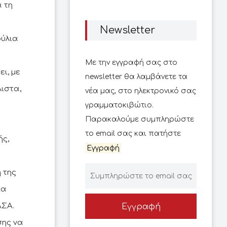
α τη
Newsletter
ούλια
Με την εγγραφή σας στο
ι, με
newsletter θα λαμβάνετε τα
λιστα,
νέα μας, στο ηλεκτρονικό σας
γραμματοκιβώτιο.
Παρακαλούμε συμπληρώστε
το email σας και πατήστε
ής,
Εγγραφή
 της
ία
ΑΣΑ.
Εγγραφή
σης να