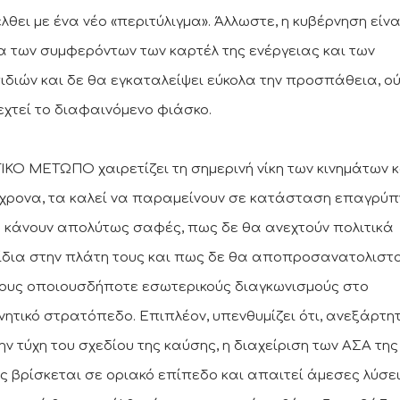
λθει με ένα νέο «περιτύλιγμα». Άλλωστε, η κυβέρνηση είνα
α των συμφερόντων των καρτέλ της ενέργειας και των
ιδιών και δε θα εγκαταλείψει εύκολα την προσπάθεια, ο
χτεί το διαφαινόμενο φιάσκο.
ΤΙΚΟ ΜΕΤΩΠΟ χαιρετίζει τη σημερινή νίκη των κινημάτων κ
χρονα, τα καλεί να παραμείνουν σε κατάσταση επαγρύ
α κάνουν απολύτως σαφές, πως δε θα ανεχτούν πολιτικά
ίδια στην πλάτη τους και πως δε θα αποπροσανατολιστ
ους οποιουσδήποτε εσωτερικούς διαγκωνισμούς στο
νητικό στρατόπεδο. Επιπλέον, υπενθυμίζει ότι, ανεξάρτη
ην τύχη του σχεδίου της καύσης, η διαχείριση των ΑΣΑ της
ής βρίσκεται σε οριακό επίπεδο και απαιτεί άμεσες λύσεις