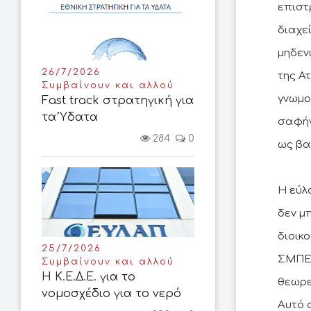
επιστ
διαχε
μηδεν
26/7/2026
της Α
Συμβαίνουν και αλλού
γνωμο
Fast track στρατηγική για
τα Ύδατα
σαφήν
284
0
ως βα
Η εύλ
δεν μ
διοικ
25/7/2026
ΣΜΠΕ,
Συμβαίνουν και αλλού
Η Κ.Ε.Δ.Ε. για το
θεωρε
νομοσχέδιο για το νερό
Αυτό 