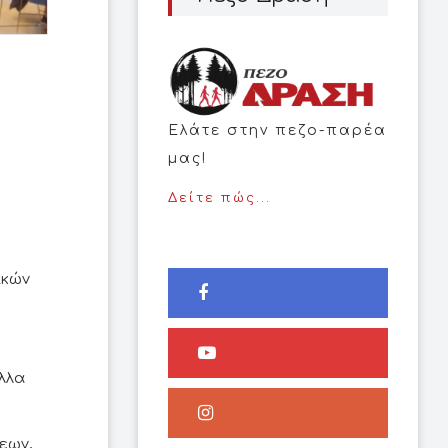
ύ
Ελάτε στην πεζο-παρέα
μας!
Δείτε πώς...
ε
ικών
ς
λλα
εων,