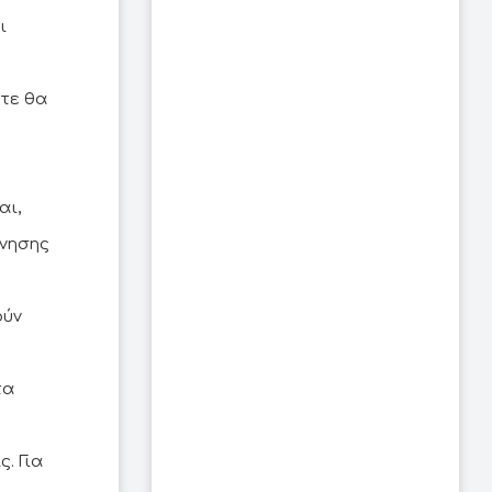
ι
ύτε θα
αι,
πνησης
ούν
τα
. Για