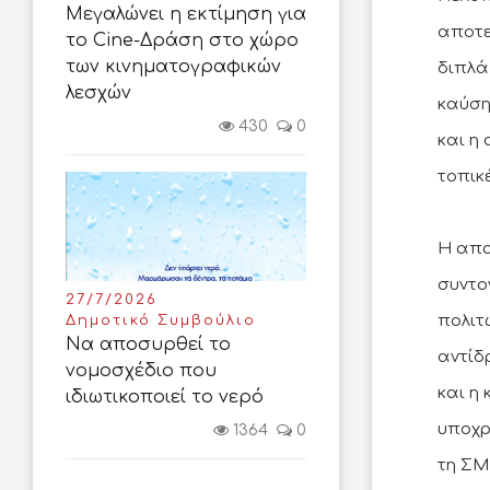
Μεγαλώνει η εκτίμηση για
αποτε
το Cine-Δράση στο χώρο
των κινηματογραφικών
διπλά
λεσχών
καύση
430
0
και η
τοπικέ
Η απο
συντο
27/7/2026
πολιτ
Δημοτικό Συμβούλιο
Να αποσυρθεί το
αντίδ
νομοσχέδιο που
και η
ιδιωτικοποιεί το νερό
υποχρ
1364
0
τη ΣΜ