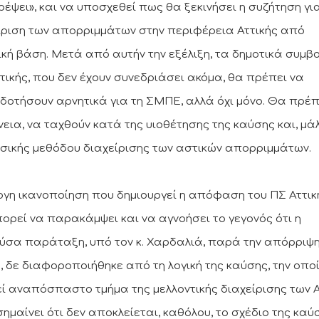
ρέψει», και να υποσχεθεί πως θα ξεκινήσει η συζήτηση γι
ίριση των απορριμμάτων στην περιφέρεια Αττικής από
ική βάση. Μετά από αυτήν την εξέλιξη, τα δημοτικά συμβ
ττικής, που δεν έχουν συνεδριάσει ακόμα, θα πρέπει να
δοτήσουν αρνητικά για τη ΣΜΠΕ, αλλά όχι μόνο. Θα πρέπε
εια, να ταχθούν κατά της υιοθέτησης της καύσης και, μά
σικής μεθόδου διαχείρισης των αστικών απορριμμάτων.
ογη ικανοποίηση που δημιουργεί η απόφαση του ΠΣ Αττικ
πορεί να παρακάμψει και να αγνοήσει το γεγονός ότι η
ούσα παράταξη, υπό τον κ. Χαρδαλιά, παρά την απόρριψη
 δε διαφοροποιήθηκε από τη λογική της καύσης, την οπο
ί αναπόσπαστο τμήμα της μελλοντικής διαχείρισης των 
σημαίνει ότι δεν αποκλείεται, καθόλου, το σχέδιο της καύ