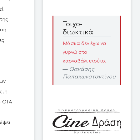
εί
 της
Τοιχο-
ηση
διωκτικά
ις
Μάσκα δεν έχω να
γυρνώ στο
καρναβάλι ετούτο.
Θανάσης
Παπακωνσταντίνου
δων
, η
- ΟΤΑ
ίψει