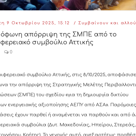
η 9 Οκτωβρίου 2025, 15:12
Συμβαίνουν και αλλο
μόφωνη απόρριψη της ΣΜΠΕ από το
φερειακό συμβούλιο Αττικής
0
ριφερειακό συμβούλιο Αττικής, στις 8/10/2025, αποφάσισ
να την απόρριψη της Στρατηγικής Μελέτης Περιβαλλοντ
ώσεων (ΣΜΠΕ) του σχεδίου «για τη δημιουργία δικτύου
ων ενεργειακής αξιοποίησης ΑΕΠΥ από ΑΣΑ». Παρόμοιε
σεις έχουν παρθεί ή αναμένεται να παρθούν και από ά
ερειακά συμβούλια (Δυτ. Μακεδονίας, Ηπείρου, Στερεάς,
οννήσου, Κρήτης). Το γεγονός αυτό, ανεξαρτήτως προθέσ