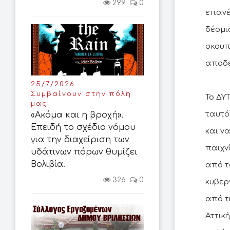
299
0
επανέ
δέσμι
σκουπ
αποδε
25/7/2026
Συμβαίνουν στην πόλη
Το ΔΥ
μας
ταυτό
«Ακόμα και η βροχή».
Επειδή το σχέδιο νόμου
και ν
για την διαχείριση των
παιχν
υδάτινων πόρων θυμίζει
Βολιβία.
από τ
326
0
κυβερ
από τ
Αττικ