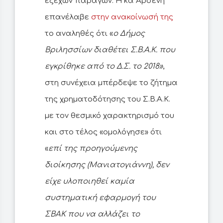
εξέχων παράγων. Η κα Αρσένη
επανέλαβε
στην ανακοίνωσή της
το αναληθές ότι «
ο Δήμος
Βριλησσίων διαθέτει Σ.Β.Α.Κ. που
εγκρίθηκε από το Δ.Σ. το 2018»
,
στη συνέχεια μπέρδεψε το ζήτημα
της χρηματοδότησης του Σ.Β.Α.Κ.
με τον θεσμικό χαρακτηρισμό του
και στο τέλος «ομολόγησε» ότι
«
επί της προηγούμενης
διοίκησης (Μανιατογιάννη), δεν
είχε υλοποιηθεί καμία
συστηματική εφαρμογή του
ΣΒΑΚ που να αλλάζει το