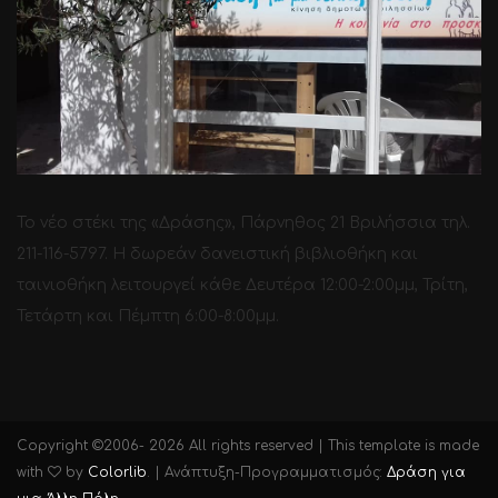
Το νέο στέκι της «Δράσης», Πάρνηθος 21 Βριλήσσια τηλ.
211-116-5797. H δωρεάν δανειστική βιβλιοθήκη και
ταινιοθήκη λειτουργεί κάθε Δευτέρα 12:00-2:00μμ, Τρίτη,
Τετάρτη και Πέμπτη 6:00-8:00μμ.
Copyright ©2006-
2026 All rights reserved | This template is made
with
by
Colorlib
.
| Ανάπτυξη-Προγραμματισμός:
Δράση για