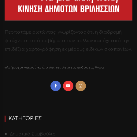
Περπατάμε ρωτώντας, γνωρίζοντας ότι η διαδρομή
φτιάχνεται από τα βήματα των πολλών και όχι από την
επιδέξια χαρτογράφηση εκ μέρους ειδικών σκαπανέων.
«Ανήσυχοι νεκροί -κι ό,τι λείπει, λείπει», εκδόσεις Άγρα
ΚΑΤΗΓΟΡΙΕΣ
Δημοτικό Συμβούλιο