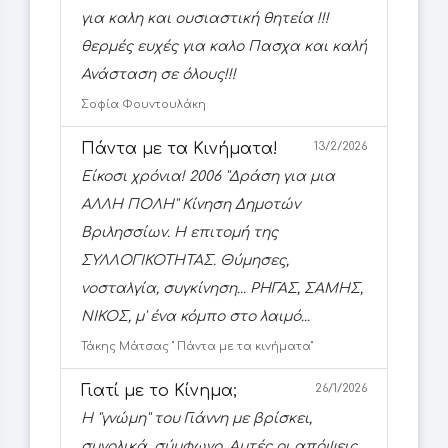
για καλη και ουσιαστική θητεία !!!
θερμές ευχές για καλο Πασχα και καλή
Ανάσταση σε όλους!!!
Σοφία Φουντουλάκη
Πάντα με τα Κινήματα!
13/2/2026
Είκοσι χρόνια! 2006 ''Δράση για μια
ΑΛΛΗ ΠΟΛΗ'' Κίνηση Δημοτών
Βριλησσίων. Η επιτομή της
ΣΥΛΛΟΓΙΚΟΤΗΤΑΣ. Θύμησες,
νοσταλγία, συγκίνηση... ΡΗΓΑΣ, ΣΑΜΗΣ,
ΝΙΚΟΣ, μ' ένα κόμπο στο λαιμό...
Τάκης Μάτσας '' Πάντα με τα κινήματα''
Γιατί με το Κίνημα;
26/1/2026
Η ''γνώμη'' του Γιάννη με βρίσκει,
συνολικά, σύμφωνο. Αυτές οι απόψεις