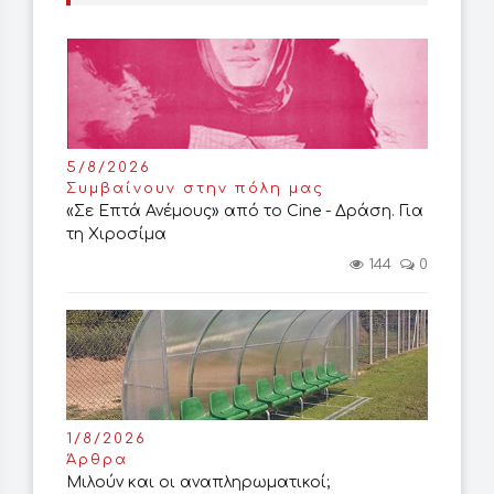
5/8/2026
Συμβαίνουν στην πόλη μας
«Σε Επτά Ανέμους» από το Cine - Δράση. Για
τη Χιροσίμα
144
0
1/8/2026
Άρθρα
Μιλούν και οι αναπληρωματικοί;