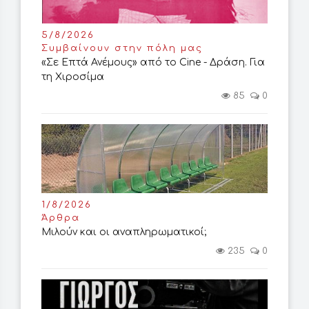
5/8/2026
Συμβαίνουν στην πόλη μας
«Σε Επτά Ανέμους» από το Cine - Δράση. Για
τη Χιροσίμα
85
0
1/8/2026
Άρθρα
Μιλούν και οι αναπληρωματικοί;
235
0