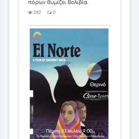
πόρων θυμίζει Βολιβία.
282
0