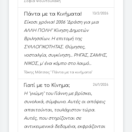
Σοφία Φουντουλάκη
Πάντα με τα Κινήματα!
13/2/2026
Είκοσι χρόνια! 2006 ''Δράση για μια
ΑΛΛΗ ΠΟΛΗ'' Κίνηση Δημοτών
Βριλησσίων. Η επιτομή της
ΣΥΛΛΟΓΙΚΟΤΗΤΑΣ. Θύμησες,
νοσταλγία, συγκίνηση... ΡΗΓΑΣ, ΣΑΜΗΣ,
ΝΙΚΟΣ, μ' ένα κόμπο στο λαιμό...
Τάκης Μάτσας '' Πάντα με τα κινήματα''
Γιατί με το Κίνημα;
26/1/2026
Η ''γνώμη'' του Γιάννη με βρίσκει,
συνολικά, σύμφωνο. Αυτές οι απόψεις
απαιτούνται, τουλάχιστον τώρα.
Αυτές, που στηρίζονται σε
αντικειμενικά δεδομένα, εκφράζονται