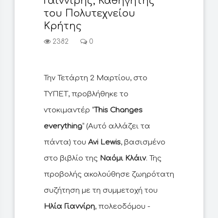
Γαιννίρης, Καθηγητής
του Πολυτεχνείου
Κρήτης
2382
0
Την Τετάρτη 2 Μαρτίου, στο
ΤΥΠΕΤ, προβλήθηκε το
ντοκιμαντέρ “
This Changes
everything
” (Αυτό αλλάζει τα
πάντα) του
Avi Lewis
, βασισμένο
στο βιβλίο της
Ναόμι Κλάιν
. Της
προβολής ακολούθησε ζωηρότατη
συζήτηση με τη συμμετοχή του
Ηλία Γιαννίρη
, πολεοδόμου -