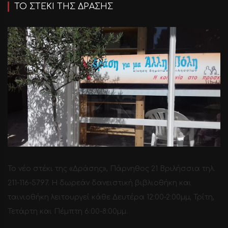
ΤΟ ΣΤΕΚΙ ΤΗΣ ΔΡΑΣΗΣ
Το νέο στέκι της «Δράσης», Πάρνηθος 21 Βριλήσσια τηλ.
211-116-5797. H δωρεάν δανειστική βιβλιοθήκη και
ταινιοθήκη λειτουργεί κάθε Δευτέρα 12:00-2:00μμ, Τρίτη,
Τετάρτη και Πέμπτη 6:00-8:00μμ.