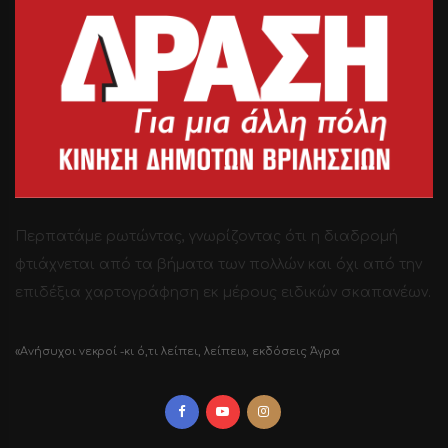
Περπατάμε ρωτώντας, γνωρίζοντας ότι η διαδρομή
φτιάχνεται από τα βήματα των πολλών και όχι από την
επιδέξια χαρτογράφηση εκ μέρους ειδικών σκαπανέων.
«Ανήσυχοι νεκροί -κι ό,τι λείπει, λείπει», εκδόσεις Άγρα