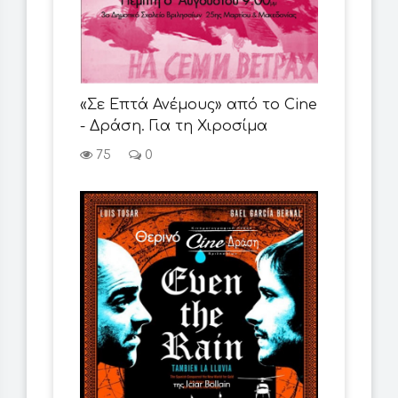
«Σε Επτά Ανέμους» από το Cine
- Δράση. Για τη Χιροσίμα
75
0