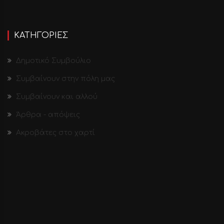
ΚΑΤΗΓΟΡΙΕΣ
Δημοτικό Συμβούλιο
Συμβαίνουν στην πόλη μας
Συμβαίνουν και αλλού
Άρθρα - απόψεις
Ακροβάτες στο χαρτί