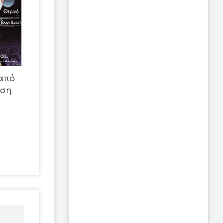
από
άση