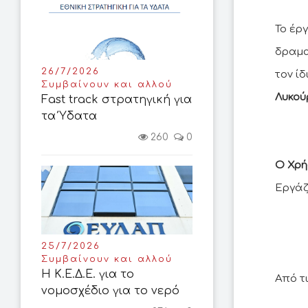
Το έρ
δραμα
26/7/2026
τον ίδ
Συμβαίνουν και αλλού
Λυκού
Fast track στρατηγική για
τα Ύδατα
260
0
Ο Χρή
Εργάζ
25/7/2026
Συμβαίνουν και αλλού
Η Κ.Ε.Δ.Ε. για το
Από τι
νομοσχέδιο για το νερό