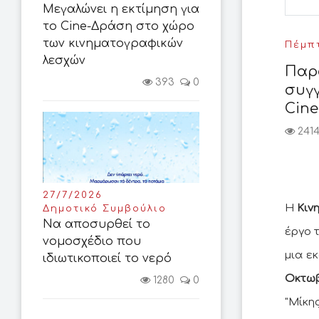
Μεγαλώνει η εκτίμηση για
το Cine-Δράση στο χώρο
των κινηματογραφικών
Πέμπτ
λεσχών
Παρο
393
0
συγ
Cin
241
27/7/2026
Η
Κιν
Δημοτικό Συμβούλιο
Να αποσυρθεί το
έργο 
νομοσχέδιο που
μια εκ
ιδιωτικοποιεί το νερό
Οκτω
1280
0
"Μίκη