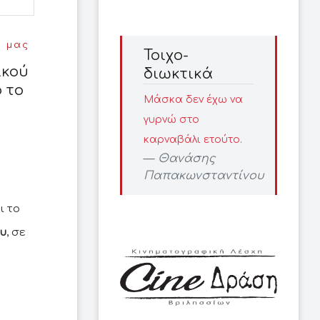
η μας
Τοιχο-
ικού
διωκτικά
 το
Μάσκα δεν έχω να
γυρνώ στο
καρναβάλι ετούτο.
Θανάσης
Παπακωνσταντίνου
ι το
ου
, σε