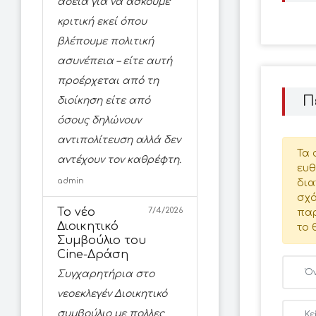
άδεια για να ασκούμε
κριτική εκεί όπου
βλέπουμε πολιτική
ασυνέπεια – είτε αυτή
προέρχεται από τη
Π
διοίκηση είτε από
όσους δηλώνουν
αντιπολίτευση αλλά δεν
Τα 
αντέχουν τον καθρέφτη.
ευθ
admin
δια
σχό
Το νέο
7/4/2026
παρ
Διοικητικό
το 
Συμβούλιο του
Cine-Δράση
Συγχαρητήρια στο
νεοεκλεγέν Διοικητικό
συμβούλιο με πολλες