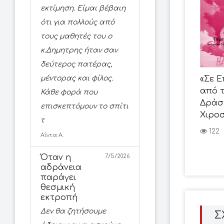
εκτίμηση. Είμαι βέβαιη
ότι για πολλούς από
τους μαθητές του ο
κ.Δημητρης ήταν σαν
δεύτερος πατέρας,
μέντορας και φίλος.
«Σε Ε
από τ
Κάθε φορά που
Δράση
επισκεπτόμουν το σπίτι
Χιρο
τ
122
Αΐντα Α.
Όταν η
7/5/2026
αδράνεια
παράγει
θεσμική
εκτροπή
Δεν θα ζητήσουμε
Σ