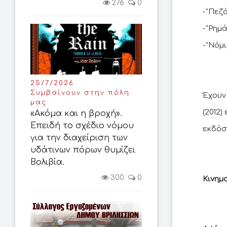
276
0
-"Πεζά
-"Ρημά
-"Νόμι
25/7/2026
Συμβαίνουν στην πόλη
Έχουν
μας
(2012)
«Ακόμα και η βροχή».
Επειδή το σχέδιο νόμου
εκδόσ
για την διαχείριση των
υδάτινων πόρων θυμίζει
Βολιβία.
300
0
Κινημ