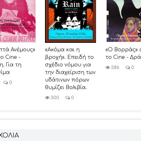
πτά Ανέμους»
«Ακόμα και η
«Ο Βορράς» 
ο Cine -
βροχή». Επειδή το
το Cine - Δρ
. Για τη
σχέδιο νόμου για
386
0
σίμα
την διαχείριση των
υδάτινων πόρων
0
θυμίζει Βολιβία.
300
0
ΧΟΛΙΑ