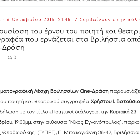
η 6 Οκτωβρίου 2016, 21:48
Συμβαίνουν στην πόλ
υσίαση του έργου του ποιητή και θεατρ
γραφέα που εργάζεται στα Βριλήσσια από
e-Δράση
4
0
ηματογραφική Λέσχη Βριλησσίων Cine-Δράση
παρουσιάζε
του ποιητή και θεατρικού συγγραφέα
Χρήστου Ι. Βατούσι
δήλωση με τον τίτλο «Ποιητικοί διάλογοι», την
Κυριακή 23
βρίου
, 19:00μμ, στην αίθουσα "Νίκος Εγγονόπουλος", πάρκο
ς Θεοδωράκης" (ΤΥΠΕΤ), Π. Μπακογιάννη 38-42, Βριλήσσια