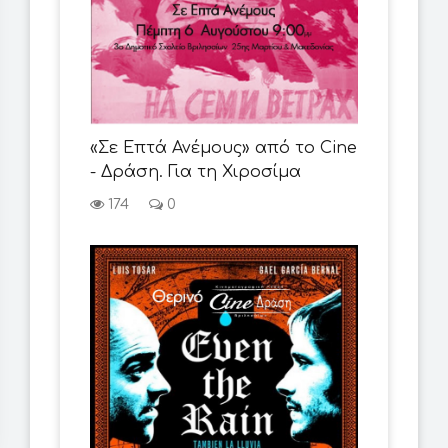
«Σε Επτά Ανέμους» από το Cine
- Δράση. Για τη Χιροσίμα
174
0