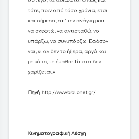
άστεγα, τα αδιάλυτα! Όπως και
τότε, πριν από τόσα χρόνια, έτσι
και σήμερα, απ’ την ανάγκη μου
να σκεφτώ, να αντισταθώ, να
υπάρξω, να συνυπάρξω. Εφόσον
ναι, κι αν δεν το ήξερα, αργά και
με κόπο, το έμαθα: Τίποτα δεν
χαρίζεται.»
Πηγή
: http://www.biblionet.gr/
Κινηματογραφική Λέσχη