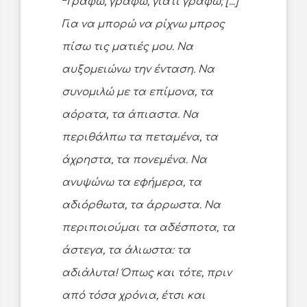
❝
Γράφω, γράφω, γιατί γράφω; [...]
Για να μπορώ να ρίχνω μπρος
πίσω τις ματιές μου. Να
αυξομειώνω την ένταση. Να
συνομιλώ με τα επίμονα, τα
αόρατα, τα άπιαστα. Να
περιθάλπω τα πεταμένα, τα
άχρηστα, τα πονεμένα. Να
ανυψώνω τα εφήμερα, τα
αδιόρθωτα, τα άρρωστα. Να
περιποιούμαι τα αδέσποτα, τα
άστεγα, τα άλιωστα: τα
αδιάλυτα! Όπως και τότε, πριν
από τόσα χρόνια, έτσι και