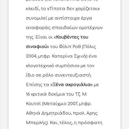
κλειδί, το «Τίποτα δεν χαρίζεται»
συνομιλεί με αντίστοιχα έργα
αναφοράς σπουδαίων ομοτέχνων
της. Είναι οι «
Κουβέντες του
σιναφιού
» του Φίλιπ Ροθ (Πόλις
2004, μτφρ. Κατερίνα Σχινά) ένα
«λογοτεχνικό συμπόσιο» με τον
ίδιο σε ρόλο συνεντευξιαστή.
Επίσης τα «
Ξένα ακρογιάλια
» με
16 κριτικά δοκίμια του Τζ. Μ.
Κουτσί (Μεταίχμιο 2007, μτφρ.
Αθηνά Δημητριάδου, προλ. Αρης
Μπερλής). Και, τέλος, η πρόσφατη