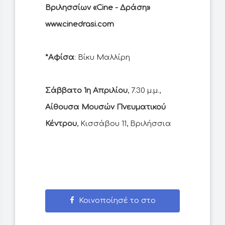
Βριλησσίων «Cine - Δράση»
www.cinedrasi.com
*Αφίσα
: Βίκυ Μαλλίρη
Σάββατο 1η Απριλίου
, 7.30 μ.μ.,
Αίθουσα Μουσών Πνευματικού
Κέντρου
, Κισσάβου 11, Βριλήσσια
Κοινοποίησέ το στο
Facebook