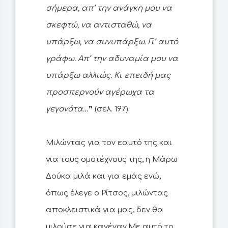
σήμερα, απ’ την ανάγκη μου να
σκεφτώ, να αντισταθώ, να
υπάρξω, να συνυπάρξω. Γι’ αυτό
γράφω. Απ’ την αδυναμία μου να
υπάρξω αλλιώς. Κι επειδή μας
προσπερνούν αγέρωχα τα
γεγονότα…
❞ (σελ. 197).
Μιλώντας για τον εαυτό της και
για τους ομοτέχνους της, η Μάρω
Δούκα μιλά και για εμάς ενώ,
όπως έλεγε ο Ρίτσος, μιλώντας
αποκλειστικά για μας, δεν θα
μιλούσε για κανέναν.Με αυτό το