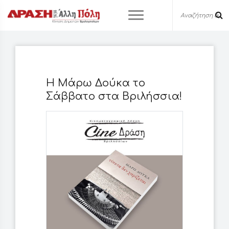
H Μάρω Δούκα το
Σάββατο στα Βριλήσσια!