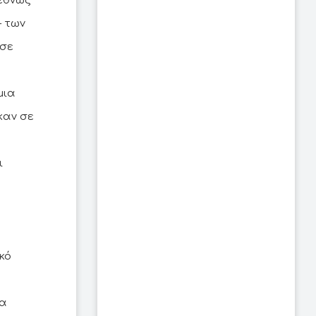
ιεθνώς
- των
 σε
μια
καν σε
ι
κό
ια