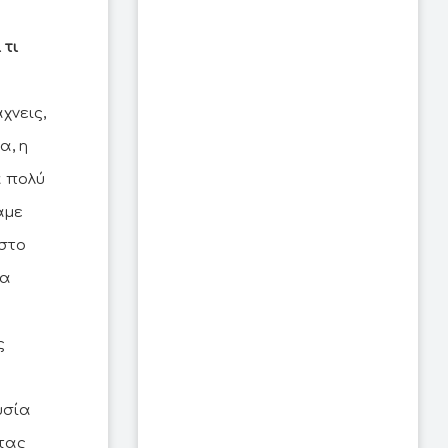
 τι
χνεις,
α, η
α πολύ
αμε
 στο
να
ς
υσία
τας