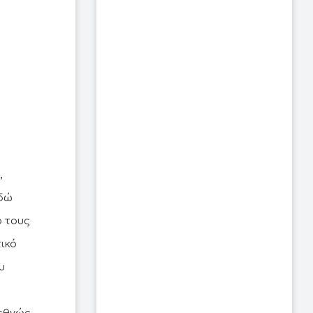
,
εδώ
ό τους
ικό
υ