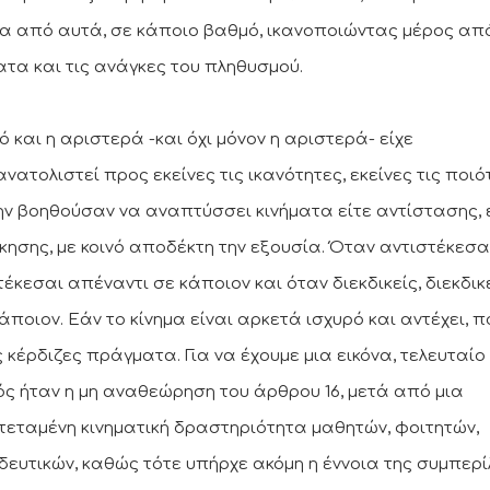
α από αυτά, σε κάποιο βαθμό, ικανοποιώντας μέρος απ
ατα και τις ανάγκες του πληθυσμού.
τό και η αριστερά -και όχι μόνον η αριστερά- είχε
νατολιστεί προς εκείνες τις ικανότητες, εκείνες τις ποιό
ην βοηθούσαν να αναπτύσσει κινήματα είτε αντίστασης, 
ίκησης, με κοινό αποδέκτη την εξουσία. Όταν αντιστέκεσαι
τέκεσαι απέναντι σε κάποιον και όταν διεκδικείς, διεκδικ
άποιον. Εάν το κίνημα είναι αρκετά ισχυρό και αντέχει, π
 κέρδιζες πράγματα. Για να έχουμε μια εικόνα, τελευταίο
ός ήταν η μη αναθεώρηση του άρθρου 16, μετά από μια
εταμένη κινηματική δραστηριότητα μαθητών, φοιτητών,
δευτικών, καθώς τότε υπήρχε ακόμη η έννοια της συμπερί