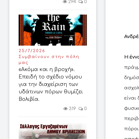
294
0
Ανδρέ
25/7/2026
Η ένν
Συμβαίνουν στην πόλη
μας
πράγμ
«Ακόμα και η βροχή».
Επειδή το σχέδιο νόμου
δημόσ
για την διαχείριση των
ασχολ
υδάτινων πόρων θυμίζει
είναι
Βολιβία.
φυσικ
319
0
περιβ
πόροι