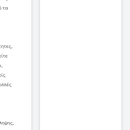
ό τα
τητες,
είτε
,
είς
ολλές
ληψης,