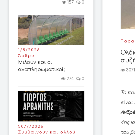
157
0
Παρασ
1/8/2026
Ολόκ
Άρθρα
συζ
Μιλούν και οι
αναπληρωματικοί;
3071
274
0
Το πο
είναι
Ανδρέ
4ης Ι
30/7/2026
του β
Συμβαίνουν και αλλού