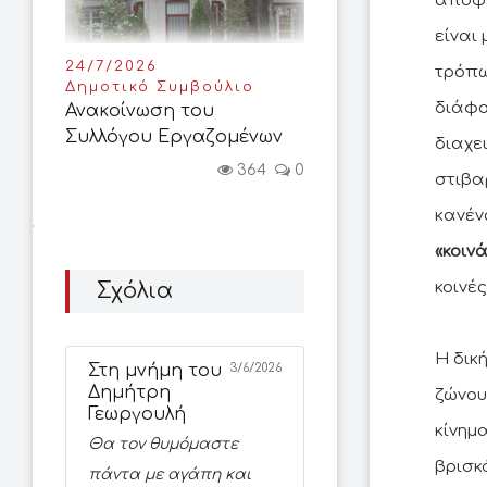
αποφε
είναι
24/7/2026
τρόπω
Δημοτικό Συμβούλιο
διάφο
Ανακοίνωση του
Συλλόγου Εργαζομένων
διαχε
364
0
στιβα
κανέν
«κοιν
κοινέ
Σχόλια
Η δικ
Στη μνήμη του
3/6/2026
Δημήτρη
ζώνου
Γεωργουλή
κίνημ
Θα τον θυμόμαστε
βρισκ
πάντα με αγάπη και