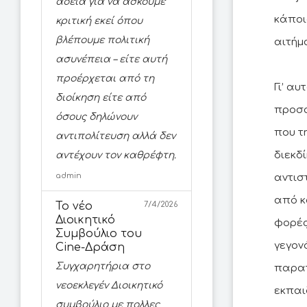
άδεια για να ασκούμε
κάποι
κριτική εκεί όπου
βλέπουμε πολιτική
αιτήμ
ασυνέπεια – είτε αυτή
προέρχεται από τη
Γι’ αυ
διοίκηση είτε από
προσα
όσους δηλώνουν
που τ
αντιπολίτευση αλλά δεν
διεκδ
αντέχουν τον καθρέφτη.
admin
αντισ
από κ
Το νέο
7/4/2026
Διοικητικό
φορές
Συμβούλιο του
γεγον
Cine-Δράση
Συγχαρητήρια στο
παρατ
νεοεκλεγέν Διοικητικό
εκπαι
συμβούλιο με πολλες