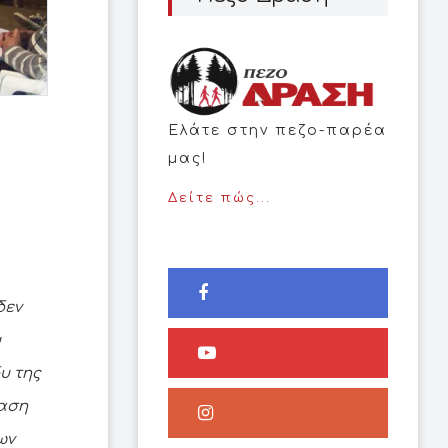
Ελάτε στην πεζο-παρέα
μας!
Δείτε πώς...
δεν
υ
υ της
ίαση
των