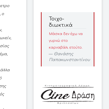
μετρο
 ο
Τοιχο-
διωκτικά
,
Μάσκα δεν έχω να
ωνείν,
γυρνώ στο
ασίας
καρναβάλι ετούτο.
Θανάσης
έμα,
Παπακωνσταντίνου
 άλλα
ό
σης
ός