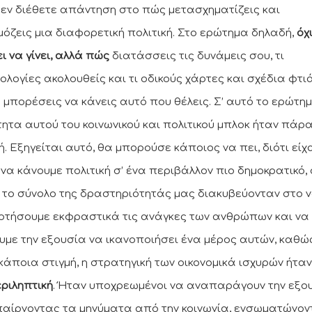
εν διέθετε απάντηση στο πώς μετασχηματίζεις και
όζεις μια διαφορετική πολιτική. Στο ερώτημα δηλαδή,
όχι
ι να γίνει, αλλά πώς
διατάσσεις τις δυνάμεις σου, τι
ολογίες ακολουθείς και τι οδικούς χάρτες και σχέδια φτιά
α μπορέσεις να κάνεις αυτό που θέλεις. Σ’ αυτό το ερώτημ
τητα αυτού του κοινωνικού και πολιτικού μπλοκ ήταν πάρ
ή. Εξηγείται αυτό, θα μπορούσε κάποιος να πει, διότι είχ
 να κάνουμε πολιτική σ’ ένα περιβάλλον πιο δημοκρατικό,
 το σύνολο της δραστηριότητάς μας διακυβεύονταν στο 
οτήσουμε εκφραστικά τις ανάγκες των ανθρώπων και να
υμε την εξουσία να ικανοποιήσει ένα μέρος αυτών, καθώ
 κάποια στιγμή, η στρατηγική των οικονομικά ισχυρών ήταν
ριληπτική
. Ήταν υποχρεωμένοι να αναπαράγουν την εξο
παίρνοντας τα μηνύματα από την κοινωνία, ενσωματώνον