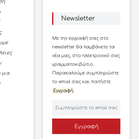
σή
υ
Newsletter
ί
ς
Με την εγγραφή σας στο
υμε
newsletter θα λαμβάνετε τα
λειες
νέα μας, στο ηλεκτρονικό σας
ν
γραμματοκιβώτιο.
 για
Παρακαλούμε συμπληρώστε
το email σας και πατήστε
υ
Εγγραφή
Εγγραφή