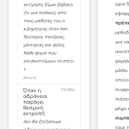
ώρα δ
εκτίμηση. Είμαι βέβαιη
ότι για πολλούς από
εφαρμ
τους μαθητές του ο
πρέπε
κ.Δημητρης ήταν σαν
μεθοδ
δεύτερος πατέρας,
για ν
μέντορας και φίλος.
ικανό
Κάθε φορά που
χαμηλ
επισκεπτόμουν το σπίτι
τ
μάθει
Αΐντα Α.
οποίο
συγκρ
Όταν η
7/5/2026
αδράνεια
πιέσο
παράγει
θεσμική
μέχρι
εκτροπή
συμπε
Δεν θα ζητήσουμε
τους 