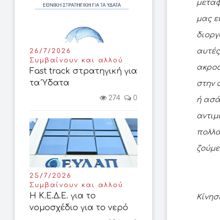
μεταφ
μας ε
διοργ
αυτές
26/7/2026
Συμβαίνουν και αλλού
ακροα
Fast track στρατηγική για
τα Ύδατα
στην 
274
0
ή ασά
αντιμ
πολλα
ζούμε
25/7/2026
Συμβαίνουν και αλλού
Η Κ.Ε.Δ.Ε. για το
Κίνησ
νομοσχέδιο για το νερό