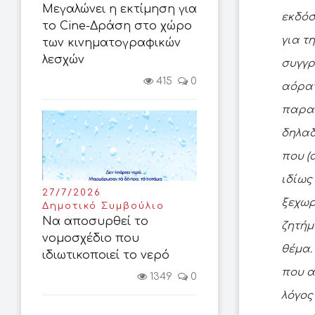
Μεγαλώνει η εκτίμηση για
εκδό
το Cine-Δράση στο χώρο
για τ
των κινηματογραφικών
λεσχών
συγγρ
415
0
αόρατ
παραθ
δηλαδ
που (
ιδίως
27/7/2026
ξεχωρ
Δημοτικό Συμβούλιο
Να αποσυρθεί το
ζητήμ
νομοσχέδιο που
θέμα.
ιδιωτικοποιεί το νερό
που α
1349
0
λόγος 