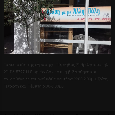
Το νέο στέκι της «Δράσης», Πάρνηθος 21 Βριλήσσια τηλ.
211-116-5797. H δωρεάν δανειστική βιβλιοθήκη και
ταινιοθήκη λειτουργεί κάθε Δευτέρα 12:00-2:00μμ, Τρίτη,
Τετάρτη και Πέμπτη 6:00-8:00μμ.