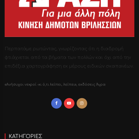
Περπατάμε ρωτώντας, γνωρίζοντας ότι η διαδρομή
φτιάχνεται από τα βήματα των πολλών και όχι από την
επιδέξια χαρτογράφηση εκ μέρους ειδικών σκαπανέων.
«Ανήσυχοι νεκροί -κι ό,τι λείπει, λείπει», εκδόσεις Άγρα
ΚΑΤΗΓΟΡΙΕΣ