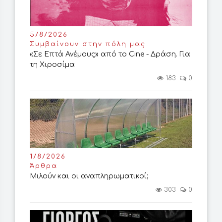
5/8/2026
Συμβαίνουν στην πόλη μας
«Σε Επτά Ανέμους» από το Cine - Δράση. Για
τη Χιροσίμα
183
0
1/8/2026
Άρθρα
Μιλούν και οι αναπληρωματικοί;
303
0