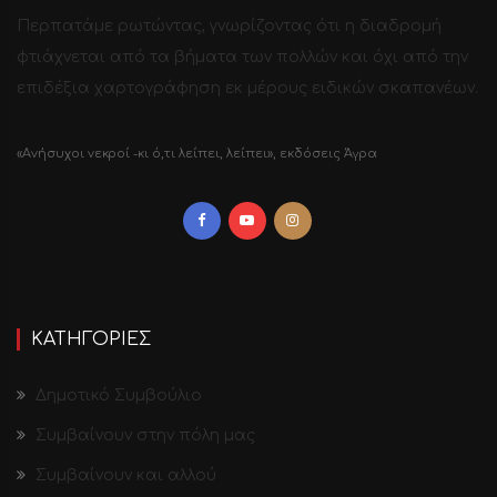
Περπατάμε ρωτώντας, γνωρίζοντας ότι η διαδρομή
φτιάχνεται από τα βήματα των πολλών και όχι από την
επιδέξια χαρτογράφηση εκ μέρους ειδικών σκαπανέων.
«Ανήσυχοι νεκροί -κι ό,τι λείπει, λείπει», εκδόσεις Άγρα
ΚΑΤΗΓΟΡΙΕΣ
Δημοτικό Συμβούλιο
Συμβαίνουν στην πόλη μας
Συμβαίνουν και αλλού