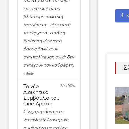
άδεια για να ασκούμε
κριτική εκεί όπου
Κ
βλέπουμε πολιτική
ασυνέπεια – είτε αυτή
προέρχεται από τη
διοίκηση είτε από
όσους δηλώνουν
αντιπολίτευση αλλά δεν
αντέχουν τον καθρέφτη.
Σ
admin
Το νέο
7/4/2026
Διοικητικό
Συμβούλιο του
Cine-Δράση
Συγχαρητήρια στο
νεοεκλεγέν Διοικητικό
συμβούλιο με πολλες