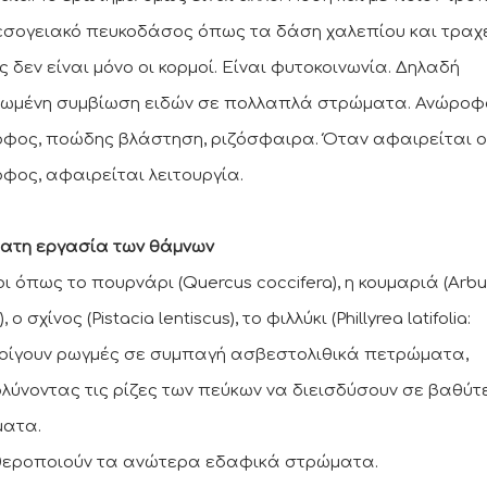
εσογειακό πευκοδάσος όπως τα δάση χαλεπίου και τραχ
 δεν είναι μόνο οι κορμοί. Είναι φυτοκοινωνία. Δηλαδή
ωμένη συμβίωση ειδών σε πολλαπλά στρώματα. Ανώροφ
φος, ποώδης βλάστηση, ριζόσφαιρα. Όταν αφαιρείται ο
φος, αφαιρείται λειτουργία.
ατη εργασία των θάμνων
ι όπως το πουρνάρι (Quercus coccifera), η κουμαριά (Arbu
 ο σχίνος (Pistacia lentiscus), το φιλλύκι (Phillyrea latifolia:
νοίγουν ρωγμές σε συμπαγή ασβεστολιθικά πετρώματα,
ολύνοντας τις ρίζες των πεύκων να διεισδύσουν σε βαθύ
ατα.
θεροποιούν τα ανώτερα εδαφικά στρώματα.