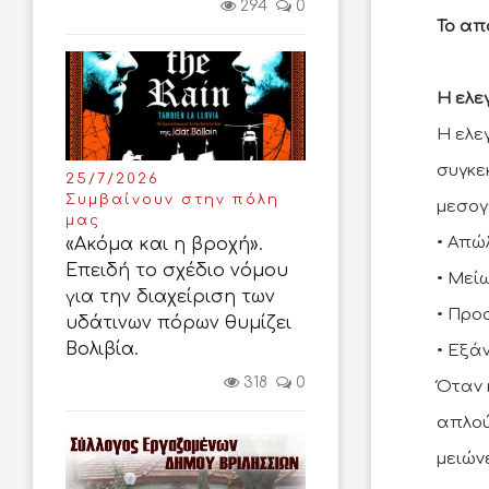
294
0
Το απ
Η ελε
Η ελε
συγκε
25/7/2026
Συμβαίνουν στην πόλη
μεσογ
μας
• Απώ
«Ακόμα και η βροχή».
Επειδή το σχέδιο νόμου
• Μεί
για την διαχείριση των
• Προ
υδάτινων πόρων θυμίζει
Βολιβία.
• Εξά
318
0
Όταν 
απλού
μειών