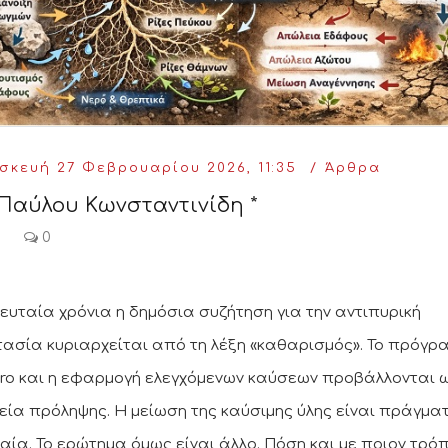
κευή 27 Φεβρουαρίου 2026, 11:35
Άρθρα
Παύλου Κωνσταντινίδη *
0
λευταία χρόνια η δημόσια συζήτηση για την αντιπυρική
ασία κυριαρχείται από τη λέξη «καθαρισμός». Το πρόγρ
ero και η εφαρμογή ελεγχόμενων καύσεων προβάλλονται 
εία πρόληψης. Η μείωση της καύσιμης ύλης είναι πράγματ
αία. Το ερώτημα όμως είναι άλλο. Πόση και με ποιον τρόπ