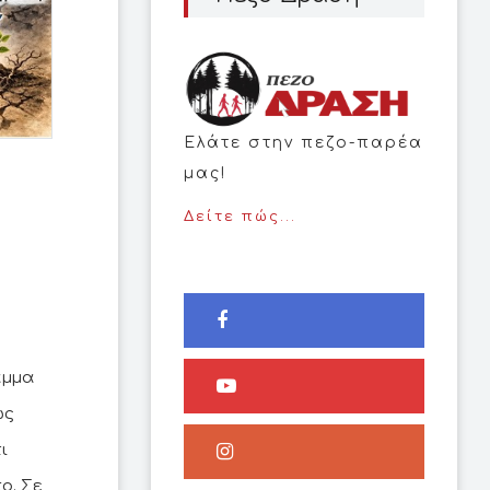
Ελάτε στην πεζο-παρέα
μας!
Δείτε πώς...
αμμα
ως
ι
ο. Σε