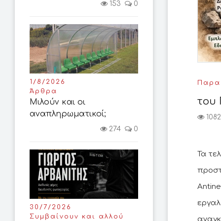
153
0
1/8/2026
Παρασ
Άρθρα
του 
Μιλούν και οι
αναπληρωματικοί;
1082
274
0
Τα τε
προστ
Antin
εργαλ
30/7/2026
Συμβαίνουν και αλλού
αναγκ