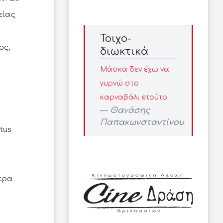
είας
Τοιχο-
ος,
διωκτικά
Μάσκα δεν έχω να
γυρνώ στο
καρναβάλι ετούτο.
Θανάσης
Παπακωνσταντίνου
tus
τερα