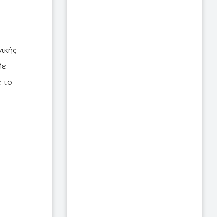
γικής
Με
 το