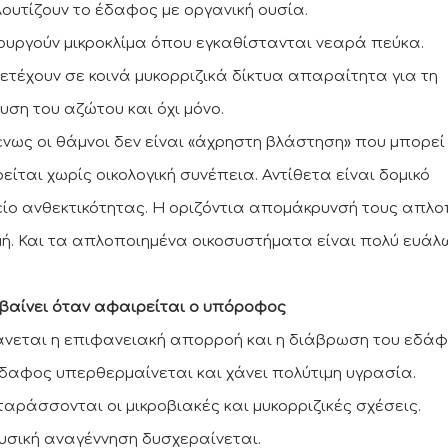
λουτίζουν το έδαφος με οργανική ουσία.
ιουργούν μικροκλίμα όπου εγκαθίστανται νεαρά πεύκα.
μετέχουν σε κοινά μυκορριζικά δίκτυα απαραίτητα για τη
υση του αζώτου και όχι μόνο.
νως οι θάμνοι δεν είναι «άχρηστη βλάστηση» που μπορεί
είται χωρίς οικολογική συνέπεια. Αντίθετα είναι δομικό
είο ανθεκτικότητας. Η οριζόντια απομάκρυνσή τους απλο
μή. Και τα απλοποιημένα οικοσυστήματα είναι πολύ ευάλ
μβαίνει όταν αφαιρείται ο υπόροφος
ξάνεται η επιφανειακή απορροή και η διάβρωση του εδάφ
 έδαφος υπερθερμαίνεται και χάνει πολύτιμη υγρασία.
αταράσσονται οι μικροβιακές και μυκορριζικές σχέσεις.