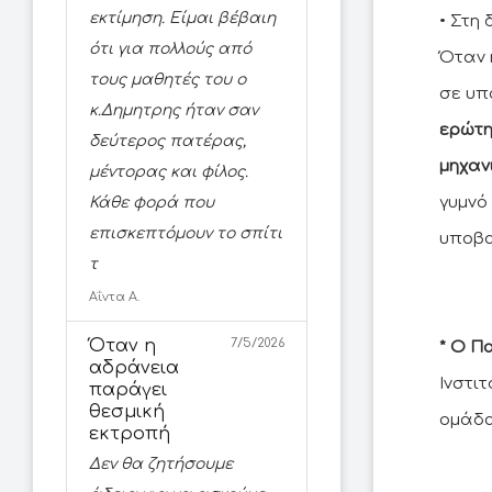
εκτίμηση. Είμαι βέβαιη
• Στη
ότι για πολλούς από
Όταν 
τους μαθητές του ο
σε υπ
κ.Δημητρης ήταν σαν
ερώτη
δεύτερος πατέρας,
μηχανι
μέντορας και φίλος.
γυμνό
Κάθε φορά που
επισκεπτόμουν το σπίτι
υποβα
τ
Αΐντα Α.
Όταν η
7/5/2026
* O Π
αδράνεια
Ινστι
παράγει
θεσμική
ομάδ
εκτροπή
Δεν θα ζητήσουμε