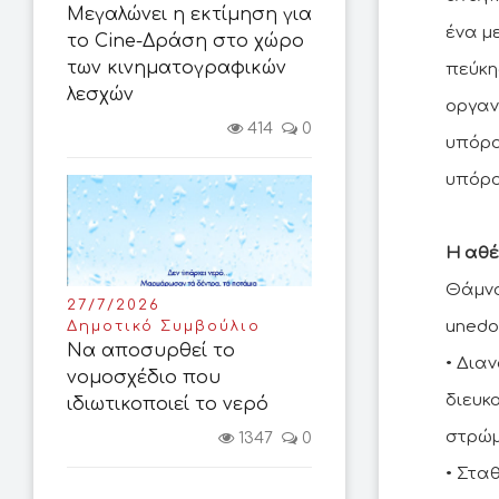
Μεγαλώνει η εκτίμηση για
ένα μ
το Cine-Δράση στο χώρο
των κινηματογραφικών
πεύκης
λεσχών
οργαν
414
0
υπόρο
υπόρο
Η αθέ
Θάμνο
27/7/2026
unedo),
Δημοτικό Συμβούλιο
Να αποσυρθεί το
• Δια
νομοσχέδιο που
διευκ
ιδιωτικοποιεί το νερό
στρώμ
1347
0
• Στα