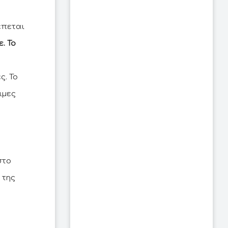
έπεται
. Το
. Το
ιμες
στο
 της