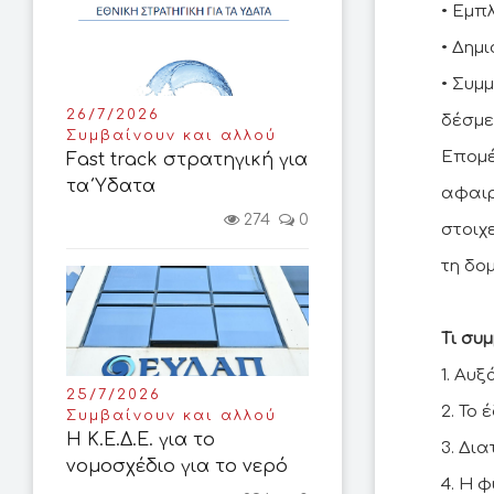
• Εμπ
• Δημ
• Συμ
26/7/2026
δέσμε
Συμβαίνουν και αλλού
Επομέ
Fast track στρατηγική για
τα Ύδατα
αφαιρ
274
0
στοιχ
τη δο
Τι συ
1. Αυ
25/7/2026
2. Το
Συμβαίνουν και αλλού
Η Κ.Ε.Δ.Ε. για το
3. Δι
νομοσχέδιο για το νερό