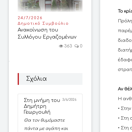
Το κρί
24/7/2026
Πρόλη
Δημοτικό Συμβούλιο
Ανακοίνωση του
παρέμ
Συλλόγου Εργαζομένων
διαδο
363
0
διατή
έδαφος
στρατ
Σχόλια
Αν θέ
Η ανθ
Στη μνήμη του
3/6/2026
Δημήτρη
• Στη
Γεωργουλή
• Στη
Θα τον θυμόμαστε
• Στη
πάντα με αγάπη και