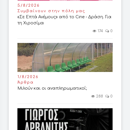
5/8/2026
Συμβαίνουν στην πόλη μας
«Σε Επτά Ανέμους» από το Cine - Δράση. Για
τη Χιροσίμα
174
0
1/8/2026
Άρθρα
Μιλούν και οι αναπληρωματικοί;
288
0