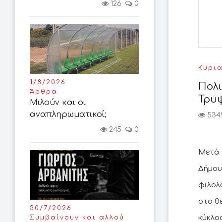
126
0
Κυρια
1/8/2026
Πολι
Άρθρα
Τρυψ
Μιλούν και οι
αναπληρωματικοί;
534
245
0
Μετά 
Δήμου
φιλολ
στο θ
30/7/2026
κύκλο
Συμβαίνουν και αλλού