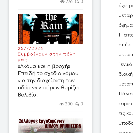
276
0
έχει 
μεταρ
όχημα
Η απο
επέκτ
25/7/2026
Συμβαίνουν στην πόλη
μεταπ
μας
Γενικ
«Ακόμα και η βροχή».
Επειδή το σχέδιο νόμου
διοική
για την διαχείριση των
μεταπ
υδάτινων πόρων θυμίζει
Πάγιο
Βολιβία.
τομείς
300
0
τις κο
υποδο