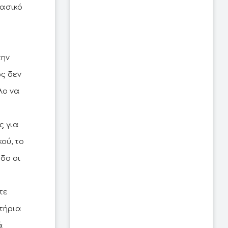
βασικό
την
ώς δεν
λο να
ς για
ού, το
δο οι
τε
ιτήρια
ά