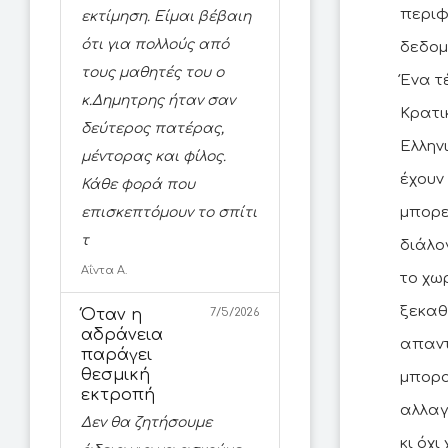
περιφ
εκτίμηση. Είμαι βέβαιη
ότι για πολλούς από
δεδομ
τους μαθητές του ο
Ένα τ
κ.Δημητρης ήταν σαν
Κρατι
δεύτερος πατέρας,
Ελλην
μέντορας και φίλος.
έχουν
Κάθε φορά που
μπορε
επισκεπτόμουν το σπίτι
τ
διάλο
Αΐντα Α.
το χω
ξεκαθ
Όταν η
7/5/2026
αδράνεια
απαντ
παράγει
θεσμική
μπορο
εκτροπή
αλλαγ
Δεν θα ζητήσουμε
κι όχ