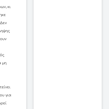
ων, κι
ηκε
 Δεν
ληψης
ζουν
μός
α μη
τείνει
ου για
ορεί