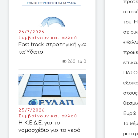
προτε
αποκέ
του. 
σε οι
26/7/2026
Συμβαίνουν και αλλού
«Καλλ
Fast track στρατηγική για
τα Ύδατα
προκε
260
0
επικα
ΠΑΣΟΚ
εξοικ
στους
θεσμι
25/7/2026
Ευρώ 
Συμβαίνουν και αλλού
Η Κ.Ε.Δ.Ε. για το
Το θέ
νομοσχέδιο για το νερό
μεταρ