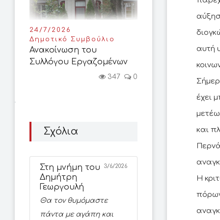
παρεχ
αύξησ
24/7/2026
διογκ
Δημοτικό Συμβούλιο
αυτή 
Ανακοίνωση του
Συλλόγου Εργαζομένων
κοινω
347
0
Σήμερ
έχει μ
μετέω
Σχόλια
και π
Περνά
αναγκ
Στη μνήμη του
3/6/2026
Δημήτρη
Η κρι
Γεωργουλή
πόρων
Θα τον θυμόμαστε
αναγκ
πάντα με αγάπη και