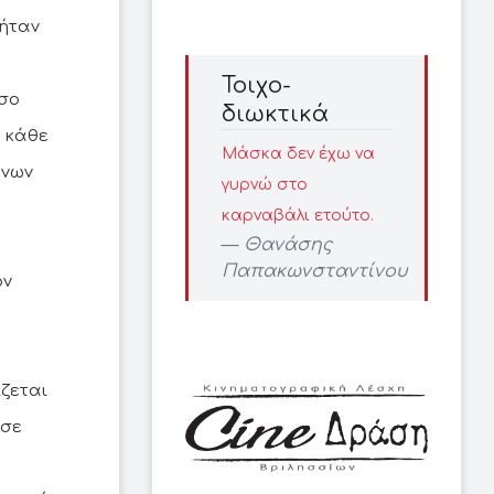
 ήταν
Τοιχο-
όσο
διωκτικά
 κάθε
Μάσκα δεν έχω να
ένων
γυρνώ στο
καρναβάλι ετούτο.
Θανάσης
Παπακωνσταντίνου
ον
ίζεται
 σε