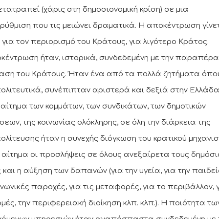
μετατραπεί (χάρις στη δημοσιονομική κρίση) σε μια
ρύθμιση που τις μειώνει δραματικά. Η αποκέντρωση γίνε
 για τον περιορισμό του Κράτους, για λιγότερο Κράτος.
κέντρωση ήταν, ιστορικά, συνδεδεμένη με την παραπέρα
αση του Κράτους. Ήταν ένα από τα πολλά ζητήματα όπο
ολιτευτικά, συνέπιπταν αριστερά και δεξιά στην Ελλάδα
ό αίτημα των κομμάτων, των συνδικάτων, των δημοτικών
σεων, της κοινωνίας ολόκληρης, σε όλη την διάρκεια της
ολίτευσης ήταν η συνεχής διόγκωση του κρατικού μηχανισ
 αίτημα οι προσλήψεις σε όλους ανεξαίρετα τους δημόσι
 και η αύξηση των δαπανών (για την υγεία, για την παιδεί
ινωνικές παροχές, για τις μεταφορές, για το περιβάλλον, γ
μές, την περιφερειακή διοίκηση κλπ. κλπ.). Η ποιότητα τω