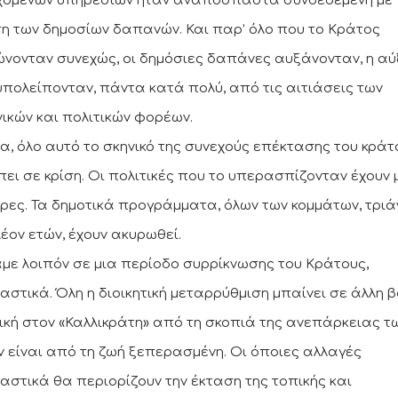
όμενων υπηρεσιών ήταν αναπόσπαστα συνδεδεμένη με 
η των δημοσίων δαπανών. Και παρ’ όλο που το Κράτος
ώνονταν συνεχώς, οι δημόσιες δαπάνες αυξάνονταν, η α
υπολείπονταν, πάντα κατά πολύ, από τις αιτιάσεις των
νικών και πολιτικών φορέων.
α, όλο αυτό το σκηνικό της συνεχούς επέκτασης του κράτ
πει σε κρίση. Οι πολιτικές που το υπερασπίζονταν έχουν μ
ρες. Τα δημοτικά προγράμματα, όλων των κομμάτων, τρι
λέον ετών, έχουν ακυρωθεί.
με λοιπόν σε μια περίοδο συρρίκνωσης του Κράτους,
αστικά. Όλη η διοικητική μεταρρύθμιση μπαίνει σε άλλη β
τική στον «Καλλικράτη» από τη σκοπιά της ανεπάρκειας τ
 είναι από τη ζωή ξεπερασμένη. Οι όποιες αλλαγές
αστικά θα περιορίζουν την έκταση της τοπικής και