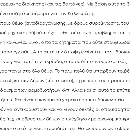
ερειακής διοίκησης (και τις δαπάνες). Με βάση αυτό το 
ένο συζητάμε σήμερα για τον Καλλικράτη.
έτοιο θέμα (αναδιοργάνωσης, με όρους συρρίκνωσης, του
κού μηχανισμού) ούτε έχει τεθεί ούτε έχει προβληματίσει 
ική κοινωνία. Είναι από τα ζητήματα που ούτε στοιχειωδ
 προσεγγισθεί. Από αυτή την άποψη φαίνεται πολύ δύσκο
ί να γίνει, αυτή την περίοδο, οποιοσδήποτε ουσιαστικός
γος πάνω στο όλο θέμα. Το πολύ πολύ θα υπάρξουν τριβέ
ροταξικό των Δήμων (κύρια αυτό), τη μείωση του προσωπικ
άρισμα των αρμοδιοτήτων κλπ. Αλλά και σ’ αυτό το επίπε
ήσεις θα είναι οικονομικού χαρακτήρα και δύσκολα θα
ύν να αντικρουστούν και να γίνουν δεκτές οι οποιεσδήπο
ές (π.χ. οι έδρες των δήμων επιλέχθηκαν με οικονομικά κρ
ι χωροταξικά, οι νέες αρμοδιότητες θα αφορούν μεταφορ