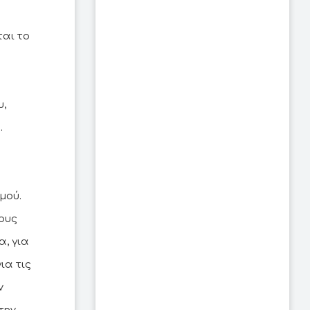
ται το
υ,
.
μού.
ους
α, για
ια τις
ν