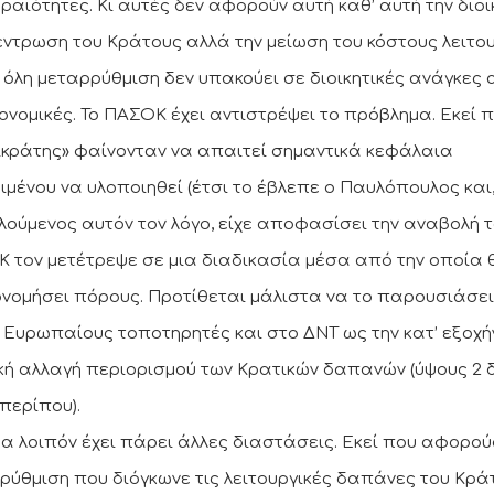
ραιότητες. Κι αυτές δεν αφορούν αυτή καθ’ αυτή την διοι
ντρωση του Κράτους αλλά την μείωση του κόστους λειτο
Η όλη μεταρρύθμιση δεν υπακούει σε διοικητικές ανάγκες 
κονομικές. Το ΠΑΣΟΚ έχει αντιστρέψει το πρόβλημα. Εκεί 
ικράτης» φαίνονταν να απαιτεί σημαντικά κεφάλαια
ιμένου να υλοποιηθεί (έτσι το έβλεπε ο Παυλόπουλος και
λούμενος αυτόν τον λόγο, είχε αποφασίσει την αναβολή το
 τον μετέτρεψε σε μια διαδικασία μέσα από την οποία 
ονομήσει πόρους. Προτίθεται μάλιστα να το παρουσιάσει
 Ευρωπαίους τοποτηρητές και στο ΔΝΤ ως την κατ’ εξοχή
κή αλλαγή περιορισμού των Κρατικών δαπανών (ύψους 2 δ
περίπου).
μα λοιπόν έχει πάρει άλλες διαστάσεις. Εκεί που αφορού
ρύθμιση που διόγκωνε τις λειτουργικές δαπάνες του Κρά