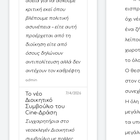
άδεια για να ασκούμε
εισπρ
κριτική εκεί όπου
βλέπουμε πολιτική
όχι ν
ασυνέπεια – είτε αυτή
ένα ζ
προέρχεται από τη
λείπο
διοίκηση είτε από
χωροτ
όσους δηλώνουν
το όλο
αντιπολίτευση αλλά δεν
Ο θεσ
αντέχουν τον καθρέφτη.
admin
στον 
συνεχί
Το νέο
7/4/2026
Διοικητικό
Η όλη
Συμβούλιο του
μεγάλ
Cine-Δράση
Συγχαρητήρια στο
τα υπ
νεοεκλεγέν Διοικητικό
μεγάλ
συμβούλιο με πολλες