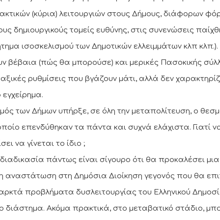
ακτικών (κύρια) λειτουργιών στους Δήμους, διάφορων φόρ
έους δημιουργικούς τομείς ευθύνης, στις συνενώσεις παίχθ
ήτημα ισοσκελισμού των Δημοτικών ελλειμμάτων κλπ κλπ.).
υν βέβαια (πώς θα μπορούσε) και μερικές Πασοκικής σύλ
αξικές ρυθμίσεις που βγάζουν μάτι, αλλά δεν χαρακτηρί
 εγχείρημα.
μός των Δήμων υπήρξε, σε όλη την μεταπολίτευση, ο θεσ
οποίο επενδύθηκαν τα πάντα και συχνά ελάχιστα. Γιατί ν
σει να γίνεται το ίδιο ;
 διαδικασία πάντως είναι σίγουρο ότι θα προκαλέσει μια
η αναστάτωση στη Δημόσια Διοίκηση γεγονός που θα επι
αρκτά προβλήματα δυσλειτουργίας του Ελληνικού Δημοσί
ο διάστημα. Ακόμα πρακτικά, στο μεταβατικό στάδιο, μπ