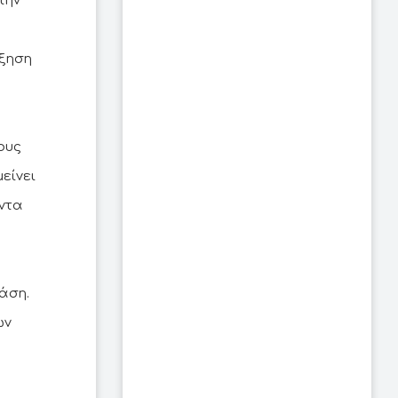
την
ύξηση
ους
είνει
άντα
άση.
ων