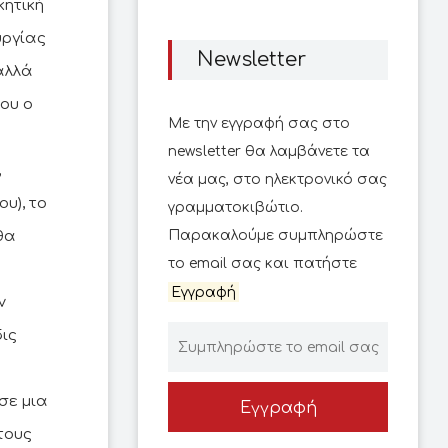
κητική
υργίας
Newsletter
αλλά
που ο
Με την εγγραφή σας στο
newsletter θα λαμβάνετε τα
,
νέα μας, στο ηλεκτρονικό σας
υ), το
γραμματοκιβώτιο.
θα
Παρακαλούμε συμπληρώστε
το email σας και πατήστε
Εγγραφή
ν
ις
σε μια
Εγγραφή
τους