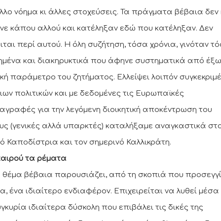
άλλο νόημα κι άλλες στοχεύσεις. Τα πράγματα βέβαια δεν
νε κάπου αλλού και κατέληξαν εδώ που κατέληξαν. Δεν
ιται περί αυτού. Η όλη συζήτηση, τόσα χρόνια, γινόταν τ
μένα και διακηρυκτικά που άφηνε συστηματικά από έξω
ική παράμετρο του ζητήματος. Ελλείψει λοιπόν συγκεκριμ
ιων πολιτικών και με δεδομένες τις Ευρωπαϊκές
αγραφές για την λεγόμενη διοικητική αποκέντρωση του
υς (γενικές αλλά υπαρκτές) καταλήξαμε αναγκαστικά στ
καιρού τα ρέματα
ο θέμα βέβαια παρουσιάζει, από τη σκοπιά που προσεγγ
α, ένα ιδιαίτερο ενδιαφέρον. Επιχειρείται να λυθεί μέσα
υγκυρία ιδιαίτερα δύσκολη που επιβάλει τις δικές της