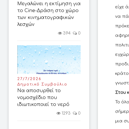
Μεγαλώνει η εκτίμηση για
είχε 
το Cine-Δράση στο χώρο
να πά
των κινηματογραφικών
λεσχών
πρόκε
394
0
αφηρη
πολιτ
εγχώρ
προδι
κράτο
27/7/2026
Δημοτικό Συμβούλιο
Να αποσυρθεί το
Στου 
νομοσχέδιο που
Το όλ
ιδιωτικοποιεί το νερό
σήμερ
1293
0
μια σ