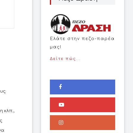
Ελάτε στην πεζο-παρέα
μας!
Δείτε πώς...
ους
 κλπ.,
ς
να