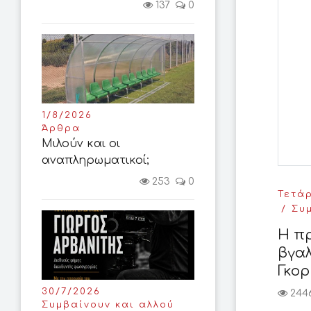
137
0
1/8/2026
Άρθρα
Μιλούν και οι
αναπληρωματικοί;
253
0
Τετάρ
Συ
Η πρ
βγαλ
Γκορ
30/7/2026
244
Συμβαίνουν και αλλού