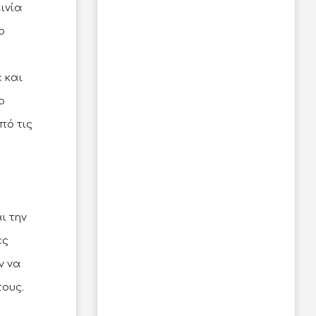
ινία
ο
 και
ο
πό τις
ι την
ες
ν να
τους.