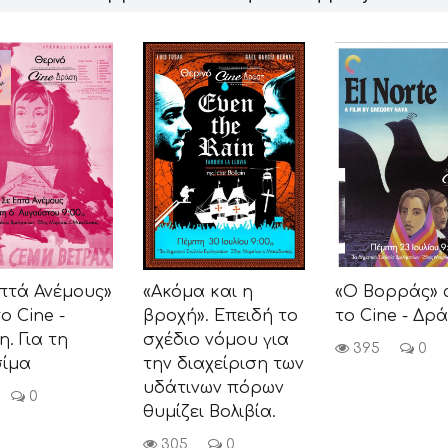
πτά Ανέμους»
«Ακόμα και η
«Ο Βορράς» 
ο Cine -
βροχή». Επειδή το
το Cine - Δρ
. Για τη
σχέδιο νόμου για
395
0
σίμα
την διαχείριση των
υδάτινων πόρων
0
θυμίζει Βολιβία.
305
0