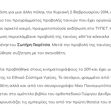
άση για μια άλλη πόλη», την Κυριακή 2 Φεβρουαρίου 2014,
ιο του προγράμματος προβολής ταινιών που έχει οργανώ
αι αρκετό καιρό, πραγματοποίησε εκδήλωση στο ΤΥΠΕΤ. 
ωση περιελάμβανε προβολή της ταινίας
«Απ’τα κόκκαλα
ένη»
του
Σωτήρη Γκορίτσα
. Μετά την προβολή της ταινίας
ύθησε συζήτηση με τον σκηνοθέτη.
νία προβλήθηκε στους κινηματογράφους το 2011 και έχει ω
της το Εθνικό Σύστημα Υγείας. Το σενάριο, γραµµένο από 
θέτη αλλά και από τον σεναριογράφο Νίκο Παναγιωτόπο
εται στο ομότιτλο βιβλίο του ορθοπεδικού Γιώργου Δενδρ
αρουσιάζει τις εμπειρίες του από την πρώτη θητεία του 