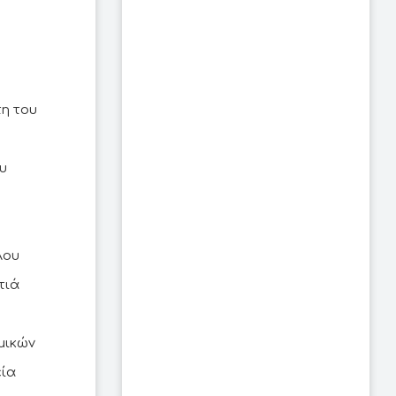
η του
υ
λου
τιά
μικών
εία