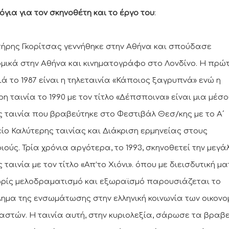
όγια για τον σκηνοθέτη και το έργο του
:
ήρης Γκορίτσας γεννήθηκε στην Αθήνα και σπούδασε
ομικά στην Αθήνα και κινηματογράφο στο Λονδίνο. Η πρώτ
ιά το 1987 είναι η τηλεταινία «Κάποιος ξαγρυπνά» ενώ η
η ταινία το 1990 με τον τίτλο «Δέπσποινα» είναι μια μέσο
ς ταινία που βραβεύτηκε στο Φεστιβάλ Θεσ/κης με το Α΄
ίο Καλύτερης ταινίας και Διάκριση ερμηνείας στους
ιούς. Τρία χρόνια αργότερα, το 1993, σκηνοθετεί την μεγά
 ταινία με τον τίτλο «Απ’το Χιόνι». όπου με διεισδυτική μα
ωρίς μελοδραματισμό και εξωραϊσμό παρουσιάζεται το
ημα της ενσωμάτωσης στην ελληνική κοινωνία των οικονο
αστών. Η ταινία αυτή, στην κυριολεξία, σάρωσε τα βραβ