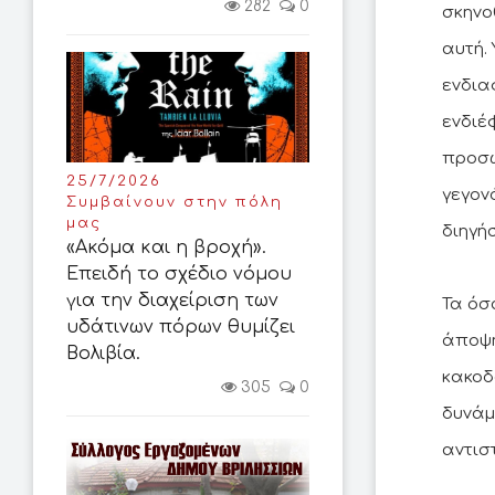
282
0
σκηνο
αυτή.
ενδια
ενδιέ
προσω
25/7/2026
γεγον
Συμβαίνουν στην πόλη
μας
διηγήσ
«Ακόμα και η βροχή».
Επειδή το σχέδιο νόμου
για την διαχείριση των
Τα όσ
υδάτινων πόρων θυμίζει
άποψη
Βολιβία.
κακοδ
305
0
δυνάμ
αντισ