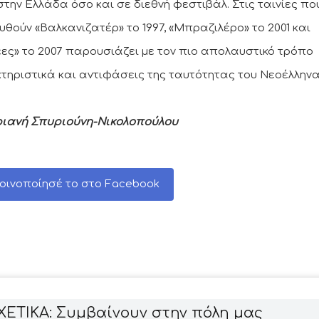
στην Ελλάδα όσο και σε διεθνή φεστιβάλ. Στις ταινίες πο
υθούν «Βαλκανιζατέρ» το 1997, «Μπραζιλέρο» το 2001 και
ες» το 2007 παρουσιάζει με τον πιο απολαυστικό τρόπο
τηριστικά και αντιφάσεις της ταυτότητας του Νεοέλληνα
ιανή Σπυριούνη-Νικολοπούλου
οινοποίησέ το στο Facebook
ΧΕΤΙΚΑ: Συμβαίνουν στην πόλη μας