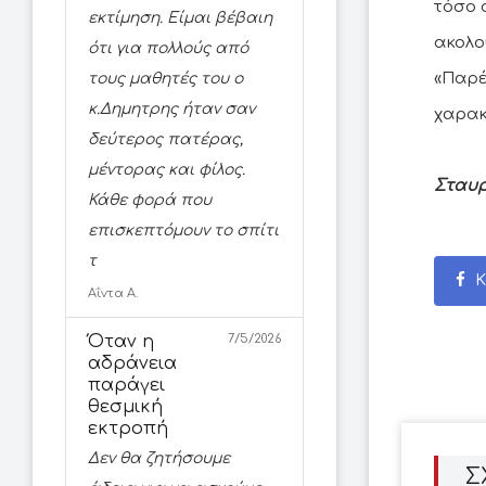
τόσο 
εκτίμηση. Είμαι βέβαιη
ακολο
ότι για πολλούς από
«Παρέ
τους μαθητές του ο
κ.Δημητρης ήταν σαν
χαρακ
δεύτερος πατέρας,
μέντορας και φίλος.
Σταυρ
Κάθε φορά που
επισκεπτόμουν το σπίτι
τ
Κ
Αΐντα Α.
Όταν η
7/5/2026
αδράνεια
παράγει
θεσμική
εκτροπή
Δεν θα ζητήσουμε
Σ