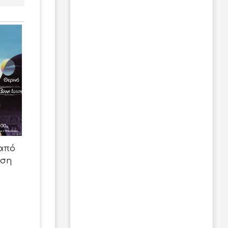
από
άση