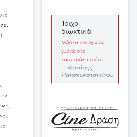
 στο
Τοιχο-
σει
διωκτικά
Η
Μάσκα δεν έχω να
γυρνώ στο
καρναβάλι ετούτο.
Θανάσης
Παπακωνσταντίνου
ς
τον
υλο,
ινού
στο