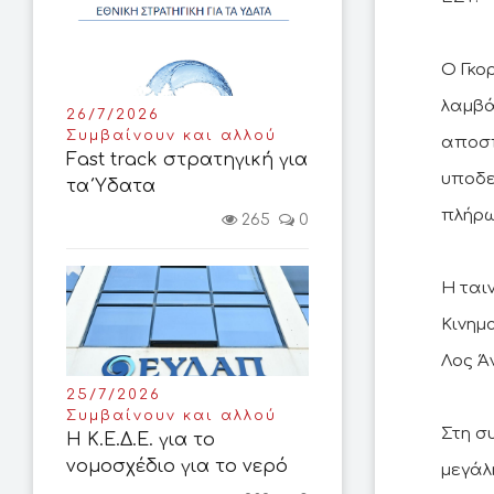
Ο Γκο
λαμβά
26/7/2026
Συμβαίνουν και αλλού
αποσπ
Fast track στρατηγική για
υποδε
τα Ύδατα
πλήρω
265
0
Η ται
Κινημ
Λος Ά
25/7/2026
Συμβαίνουν και αλλού
Στη σ
Η Κ.Ε.Δ.Ε. για το
νομοσχέδιο για το νερό
μεγάλ