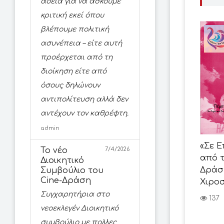
άδεια για να ασκούμε
κριτική εκεί όπου
βλέπουμε πολιτική
ασυνέπεια – είτε αυτή
προέρχεται από τη
διοίκηση είτε από
όσους δηλώνουν
αντιπολίτευση αλλά δεν
αντέχουν τον καθρέφτη.
admin
«Σε Ε
Το νέο
7/4/2026
από τ
Διοικητικό
Δράση
Συμβούλιο του
Cine-Δράση
Χιρο
Συγχαρητήρια στο
137
νεοεκλεγέν Διοικητικό
συμβούλιο με πολλες