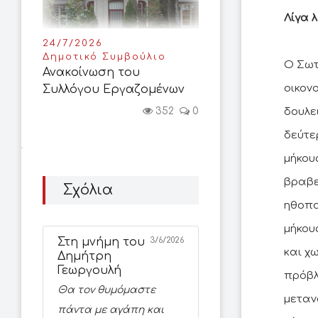
Λίγα λ
24/7/2026
Δημοτικό Συμβούλιο
Ο Σωτ
Ανακοίνωση του
οικον
Συλλόγου Εργαζομένων
352
0
δουλε
δεύτερ
μήκου
βραβε
Σχόλια
ηθοπο
μήκους
Στη μνήμη του
3/6/2026
και χ
Δημήτρη
Γεωργουλή
πρόβλ
Θα τον θυμόμαστε
μεταν
πάντα με αγάπη και