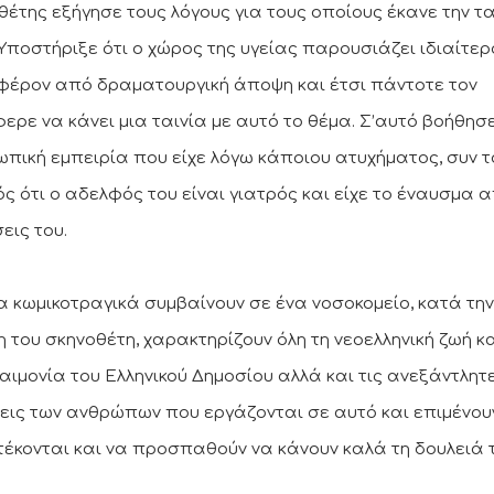
θέτης εξήγησε τους λόγους για τους οποίους έκανε την τα
 Υποστήριξε ότι ο χώρος της υγείας παρουσιάζει ιδιαίτερ
φέρον από δραματουργική άποψη και έτσι πάντοτε τον
φερε να κάνει μια ταινία με αυτό το θέμα. Σ’αυτό βοήθησε
πική εμπειρία που είχε λόγω κάποιου ατυχήματος, συν τ
ός ότι ο αδελφός του είναι γιατρός και είχε το έναυσμα α
εις του.
α κωμικοτραγικά συμβαίνουν σε ένα νοσοκομείο, κατά την
 του σκηνοθέτη, χαρακτηρίζουν όλη τη νεοελληνική ζωή κα
αιμονία του Ελληνικού Δημοσίου αλλά και τις ανεξάντλητ
εις των ανθρώπων που εργάζονται σε αυτό και επιμένου
τέκονται και να προσπαθούν να κάνουν καλά τη δουλειά 