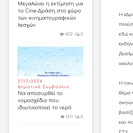
Μεγαλώνει η εκτίμηση για
το Cine-Δράση στο χώρο
Η «Δρ
των κινηματογραφικών
πλαίσ
λεσχών
εδώ κ
402
0
εκδήλ
βγαλμ
ακολο
27/7/2026
Η ται
Δημοτικό Συμβούλιο
θέμα 
Να αποσυρθεί το
νομοσχέδιο που
σκηνο
ιδιωτικοποιεί το νερό
βασίζ
1311
0
και π
ΕΣΥ.