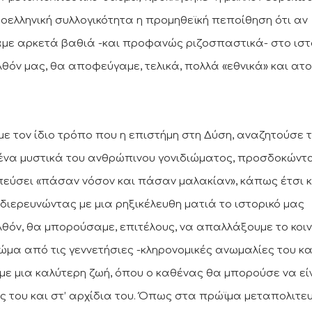
εοελληνική συλλογικότητα η προμηθεϊκή πεποίθηση ότι αν
με αρκετά βαθιά -και προφανώς ριζοσπαστικά- στο ιστ
θόν μας, θα αποφεύγαμε, τελικά, πολλά «εθνικά» και ατ
 με τον ίδιο τρόπο που η επιστήμη στη Δύση, αναζητούσε 
ένα μυστικά του ανθρώπινου γονιδιώματος, προσδοκώντ
εύσει «πάσαν νόσον και πάσαν μαλακίαν», κάπως έτσι κ
, διερευνώντας με μια ρηξικέλευθη ματιά το ιστορικό μας
θόν, θα μπορούσαμε, επιτέλους, να απαλλάξουμε το κοι
ώμα από τις γεννετήσιες -κληρονομικές ανωμαλίες του κα
με μια καλύτερη ζωή, όπου ο καθένας θα μπορούσε να εί
ς του και στ’ αρχίδια του. Όπως στα πρώϊμα μεταπολιτε