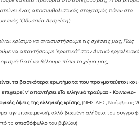
τουμε κάποια προνόμια στο αδιέξοδό μας; Τι θα μπορ
οτείνει ένας αποσυμβολιστικός στοχασμός πάνω στο
μα ενός "Οδυσσέα Δεσμώτη";
 είναι κρίσιμο να ανασυστήσουμε τις σχέσεις μας; Πώς
ύμε να απαντήσουμε "ερωτικά" στον Δυτικό εργαλειακ
ογισμό; Γιατί να θέλουμε πίσω το χώμα μας;
είναι τα βασικότερα ερωτήματα που πραγματεύεται και
επιχειρεί ν' απαντήσει «Το ελληνικό τραύμα» - Κοινωνιο-
ογικές όψεις της ελληνικής κρίσης
, (ΝΗΣΙΔΕΣ, Νοέμβριος 20
γμα την υποκειμενική, αλλά βιωμένη αλήθεια του συγγρα
Από το
οπισθόφυλλο
του βιβλίου)