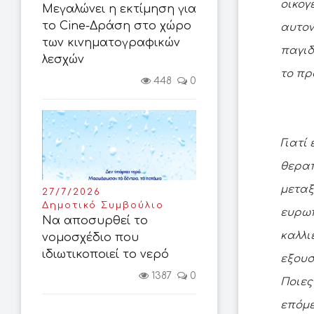
οικογ
Μεγαλώνει η εκτίμηση για
το Cine-Δράση στο χώρο
αυτον
των κινηματογραφικών
παγιδ
λεσχών
το πρ
448
0
Γιατί
θεραπ
μεταξ
27/7/2026
Δημοτικό Συμβούλιο
ευρωπ
Να αποσυρθεί το
καλλι
νομοσχέδιο που
ιδιωτικοποιεί το νερό
εξουσ
1387
0
Ποιες
επόμε