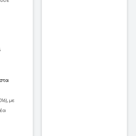
ούσε
ό
 στα
16), με
φέα