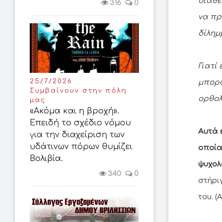
διαθέ
316
0
να πρ
δίλημ
Γιατί
25/7/2026
μπορο
Συμβαίνουν στην πόλη
ορθολ
μας
«Ακόμα και η βροχή».
Επειδή το σχέδιο νόμου
Αυτά 
για την διαχείριση των
υδάτινων πόρων θυμίζει
οποία 
Βολιβία.
ψυχολ
340
0
στήρι
του. (