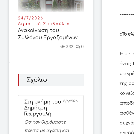
--------
24/7/2026
Δημοτικό Συμβούλιο
Ανακοίνωση του
«
Το ε
Συλλόγου Εργαζομένων
382
0
H μετ
ένας 
στιγμ
Σχόλια
της ρ
κανεί
Στη μνήμη του
3/6/2026
αποδη
Δημήτρη
ασθέν
Γεωργουλή
Θα τον θυμόμαστε
συχνά
πάντα με αγάπη και
σχεδό