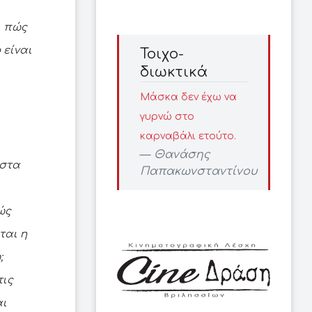
ι πώς
 είναι
Τοιχο-
διωκτικά
Μάσκα δεν έχω να
γυρνώ στο
καρναβάλι ετούτο.
Θανάσης
αστα
Παπακωνσταντίνου
ώς
ται η
;
τις
αι