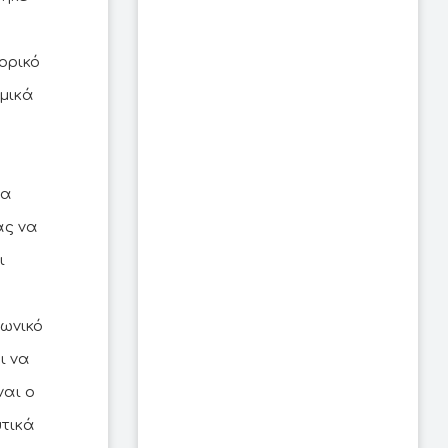
ορικό
ομικά
τα
ας να
ι
νωνικό
ι να
ναι ο
υτικά