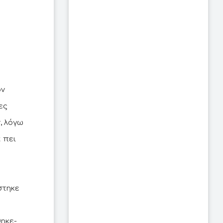
ον
ες
, λόγω
 πει
στηκε
ηκε-