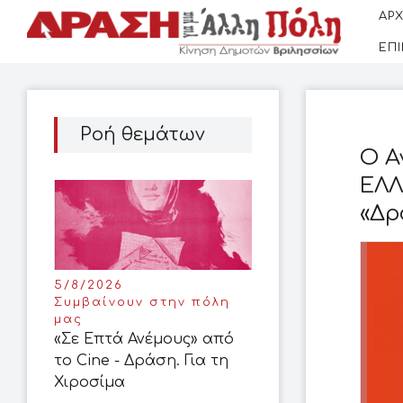
ΑΡΧ
ΕΠ
Ροή θεμάτων
Ο Α
ΕΛΛ
«Δρ
5/8/2026
Συμβαίνουν στην πόλη
μας
«Σε Επτά Ανέμους» από
το Cine - Δράση. Για τη
Χιροσίμα