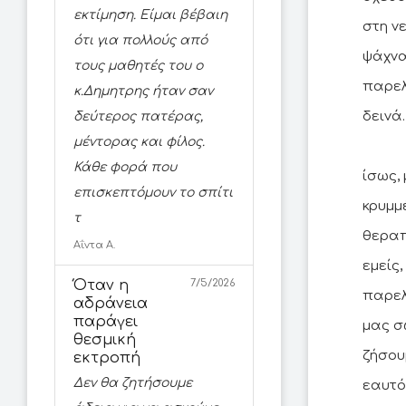
εκτίμηση. Είμαι βέβαιη
στη ν
ότι για πολλούς από
ψάχνα
τους μαθητές του ο
παρελ
κ.Δημητρης ήταν σαν
δεινά.
δεύτερος πατέρας,
μέντορας και φίλος.
Κάθε φορά που
ίσως,
επισκεπτόμουν το σπίτι
κρυμμ
τ
θεραπ
Αΐντα Α.
εμείς
Όταν η
7/5/2026
παρελ
αδράνεια
παράγει
μας σ
θεσμική
ζήσου
εκτροπή
Δεν θα ζητήσουμε
εαυτό