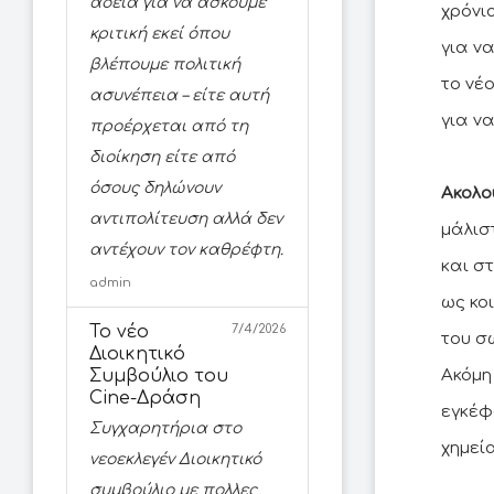
άδεια για να ασκούμε
χρόνι
κριτική εκεί όπου
για ν
βλέπουμε πολιτική
το νέ
ασυνέπεια – είτε αυτή
για ν
προέρχεται από τη
διοίκηση είτε από
όσους δηλώνουν
Ακολο
αντιπολίτευση αλλά δεν
μάλισ
αντέχουν τον καθρέφτη.
και σ
admin
ως κο
Το νέο
7/4/2026
του σ
Διοικητικό
Συμβούλιο του
Ακόμη
Cine-Δράση
εγκέφ
Συγχαρητήρια στο
χημεί
νεοεκλεγέν Διοικητικό
συμβούλιο με πολλες