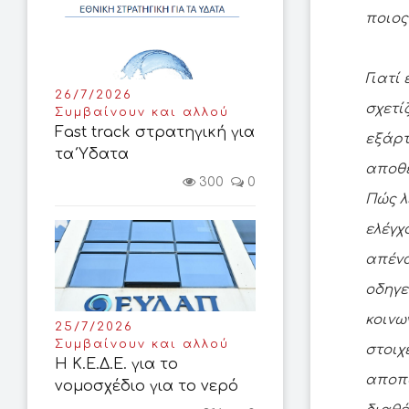
ποιος
Γιατί
26/7/2026
σχετί
Συμβαίνουν και αλλού
Fast track στρατηγική για
εξάρτ
τα Ύδατα
αποθε
300
0
Πώς λ
ελέγχ
απένα
οδηγε
κοινω
25/7/2026
Συμβαίνουν και αλλού
στοιχ
Η Κ.Ε.Δ.Ε. για το
αποπα
νομοσχέδιο για το νερό