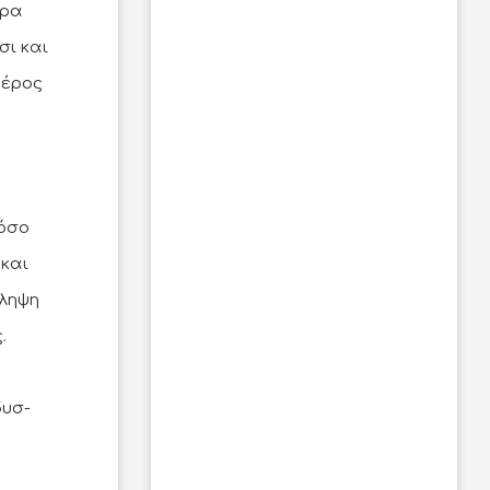
τρα
σι και
μέρος
νόσο
 και
ίληψη
.
δυσ-