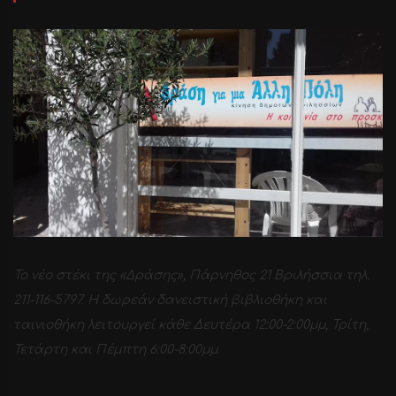
Το νέο στέκι της «Δράσης», Πάρνηθος 21 Βριλήσσια τηλ.
211-116-5797. H δωρεάν δανειστική βιβλιοθήκη και
ταινιοθήκη λειτουργεί κάθε Δευτέρα 12:00-2:00μμ, Τρίτη,
Τετάρτη και Πέμπτη 6:00-8:00μμ.