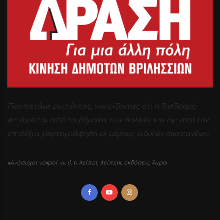
Περπατάμε ρωτώντας, γνωρίζοντας ότι η διαδρομή
φτιάχνεται από τα βήματα των πολλών και όχι από την
επιδέξια χαρτογράφηση εκ μέρους ειδικών σκαπανέων.
«Ανήσυχοι νεκροί -κι ό,τι λείπει, λείπει», εκδόσεις Άγρα