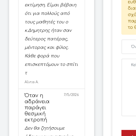
ευθ
εκτίμηση. Είμαι βέβαιη
δια
ότι για πολλούς από
σχό
παρ
τους μαθητές του ο
το 
κ.Δημητρης ήταν σαν
δεύτερος πατέρας,
μέντορας και φίλος.
Κάθε φορά που
επισκεπτόμουν το σπίτι
τ
Αΐντα Α.
Όταν η
7/5/2026
αδράνεια
παράγει
θεσμική
εκτροπή
Δεν θα ζητήσουμε