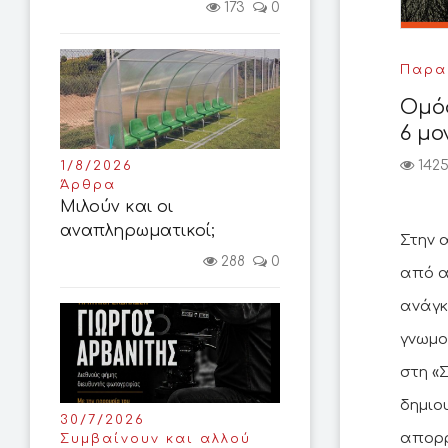
173
0
Παρασ
Ομόφ
6 μ
142
1/8/2026
Άρθρα
Μιλούν και οι
αναπληρωματικοί;
Στην 
288
0
από α
ανάγκ
γνωμο
στη «
δημιο
30/7/2026
απορρ
Συμβαίνουν και αλλού