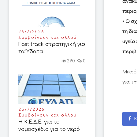
ανακυ
περιο
• Ο σ
τη δι
26/7/2026
Συμβαίνουν και αλλού
υγεία
Fast track στρατηγική για
τα Ύδατα
περιβ
290
0
Μικρέ
για τη
25/7/2026
Συμβαίνουν και αλλού
Κ
Η Κ.Ε.Δ.Ε. για το
νομοσχέδιο για το νερό