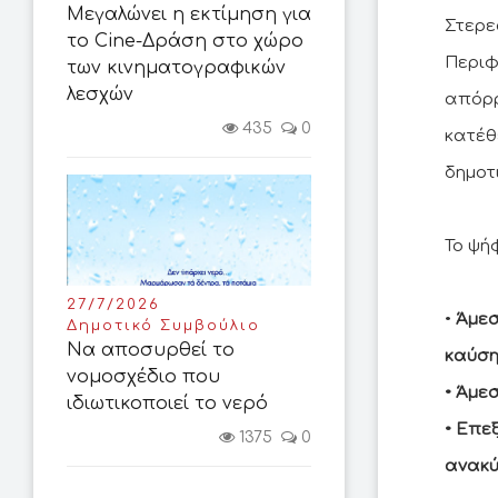
Μεγαλώνει η εκτίμηση για
Στερε
το Cine-Δράση στο χώρο
Περιφ
των κινηματογραφικών
λεσχών
απόρρ
435
0
κατέθ
δημοτ
Το ψή
27/7/2026
•
Άμεσ
Δημοτικό Συμβούλιο
Να αποσυρθεί το
καύση
νομοσχέδιο που
• Άμε
ιδιωτικοποιεί το νερό
• Επε
1375
0
ανακύ