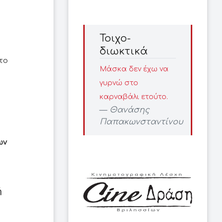
Τοιχο-
διωκτικά
το
Μάσκα δεν έχω να
γυρνώ στο
καρναβάλι ετούτο.
Θανάσης
Παπακωνσταντίνου
ων
ή