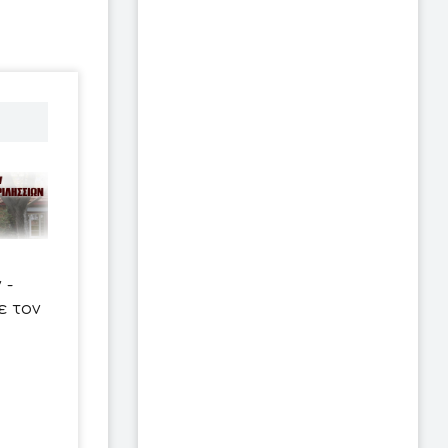
 -
ε τον