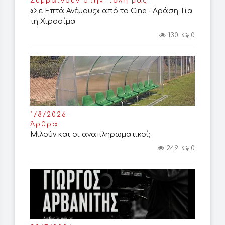
Συμβαίνουν στην πόλη μας
«Σε Επτά Ανέμους» από το Cine - Δράση. Για
τη Χιροσίμα
130
0
1/8/2026
Άρθρα
Μιλούν και οι αναπληρωματικοί;
249
0